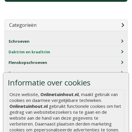
Categorieën
Schroeven
Daktrim en kraaltrim
Flenskopschroeven
Bouten en moeren
Informatie over cookies
Pluggen
Onze website,
Onlinetuinhout.nl
, maakt gebruik van
Gereedschap
cookies en daarmee vergelijkbare technieken.
Hang en sluitwerk
Onlinetuinhout.nl
gebruikt functionele cookies om het
gedrag van websitebezoekers na te gaan en de
Balk- en regeldragers
website aan de hand van deze gegevens te
verbeteren. Daarnaast plaatsen derden marketing
Bevestigingsmaterialen
cookies om gepersonaliseerde advertenties te tonen.