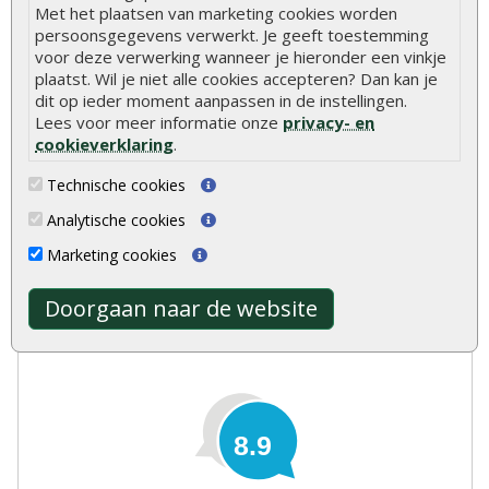
Met het plaatsen van marketing cookies worden
Betonpoeren
persoonsgegevens verwerkt. Je geeft toestemming
voor deze verwerking wanneer je hieronder een vinkje
Paalhouders en paalornamenten
plaatst. Wil je niet alle cookies accepteren? Dan kan je
Beits en verf
dit op ieder moment aanpassen in de instellingen.
Lees voor meer informatie onze
privacy- en
Dakafwerking
cookieverklaring
.
Handschoenen
Technische cookies
Worteldoek
Analytische cookies
Cement
Marketing cookies
Doorgaan naar de website
Onlinetuinhout.nl
8.9