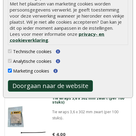
Meer info
Met het plaatsen van marketing cookies worden
persoonsgegevens verwerkt. Je geeft toestemming
voor deze verwerking wanneer je hieronder een vinkje
plaatst. Wil je niet alle cookies accepteren? Dan kan je
Tie wraps 3,6 x 200 mm zwart (per 100
dit op ieder moment aanpassen in de instellingen.
stuks)
Lees voor meer informatie onze
privacy- en
Tie wraps 3,6 x 200 mm zwart (per 100
cookieverklaring
.
stuks)..
Technische cookies
€ 3,00
Analytische cookies
Marketing cookies
Meer info
Doorgaan naar de website
Tie wraps 3,6 x 302 mm zwart (per 100
stuks)
Tie wraps 3,6 x 302 mm zwart (per 100
stuks)..
€ 4,00