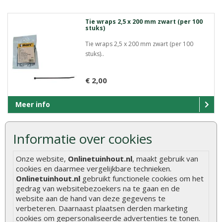
Tie wraps 2,5 x 200 mm zwart (per 100
stuks)
Tie wraps 2,5 x 200 mm zwart (per 100
stuks)..
€ 2,00
Meer info
Informatie over cookies
Tie wraps 3,6 x 140 mm zwart (per 100
stuks)
Onze website,
Onlinetuinhout.nl
, maakt gebruik van
Tie wraps 3,6 x 140 mm zwart (per 100
cookies en daarmee vergelijkbare technieken.
stuks)..
Onlinetuinhout.nl
gebruikt functionele cookies om het
gedrag van websitebezoekers na te gaan en de
website aan de hand van deze gegevens te
€ 2,00
verbeteren. Daarnaast plaatsen derden marketing
cookies om gepersonaliseerde advertenties te tonen.