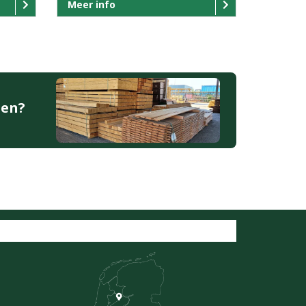
Meer info
den?