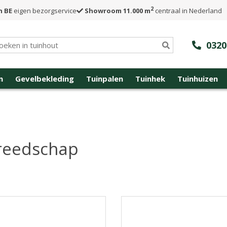
2
n BE
eigen bezorgservice
Showroom 11.000 m
centraal in Nederland
0320
n
Gevelbekleding
Tuinpalen
Tuinhek
Tuinhuizen
reedschap