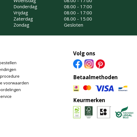
Woensdag
08:00 - 17:00
Donderdag
08:00 - 17:00
Vrijdag
08:00 - 17:00
Zaterdag
08.00 - 15.00
Zondag
Gesloten
Volg ons
bestellen
endingen
nprocedure
Betaalmethoden
e voorwaarden
oordelingen
ervice
Keurmerken