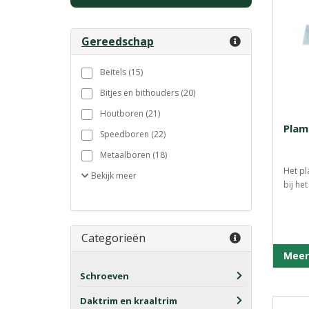
Gereedschap
Beitels (15)
Bitjes en bithouders (20)
Houtboren (21)
Pla
Speedboren (22)
Metaalboren (18)
Het pl
Bekijk
meer
bij he
Categorieën
Meer
Schroeven
Daktrim en kraaltrim