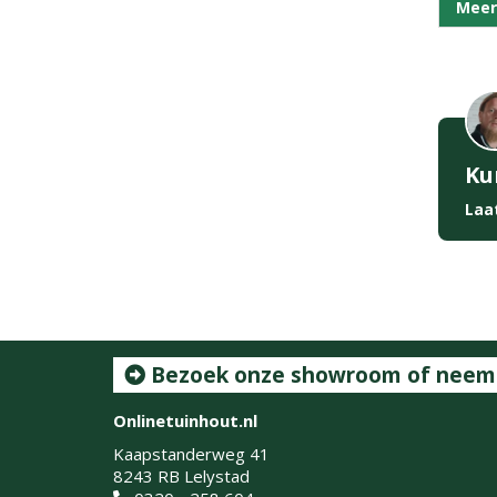
Meer
Ku
Laa
Bezoek onze showroom of neem c
Onlinetuinhout.nl
Kaapstanderweg 41
8243 RB Lelystad