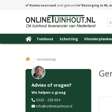
Ruime voorraad
snel geleverd
Bezorging in NL e
Tuinhout
Schutting
Vlonderplanke
Gereedschap
Ge
Advies of vragen?
We helpen u graag
0320 - 258 604
info@onlinetuinhout.nl