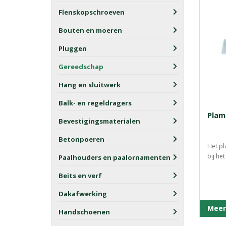
Flenskopschroeven
Bouten en moeren
Pluggen
Gereedschap
Hang en sluitwerk
Balk- en regeldragers
Pla
Bevestigingsmaterialen
Betonpoeren
Het pl
bij he
Paalhouders en paalornamenten
Beits en verf
Dakafwerking
Meer
Handschoenen