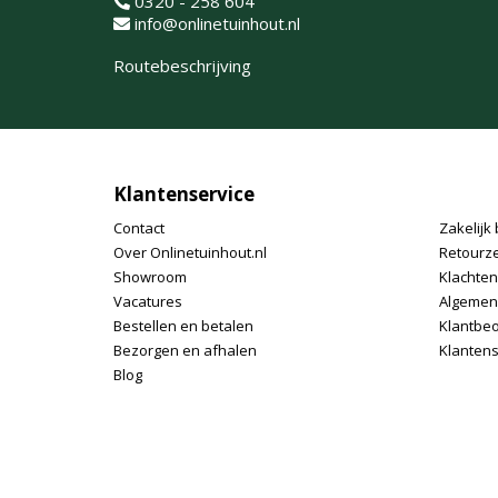
0320 - 258 604
info@onlinetuinhout.nl
Routebeschrijving
Klantenservice
Contact
Zakelijk 
Over Onlinetuinhout.nl
Retourz
Showroom
Klachte
Vacatures
Algemen
Bestellen en betalen
Klantbe
Bezorgen en afhalen
Klantens
Blog