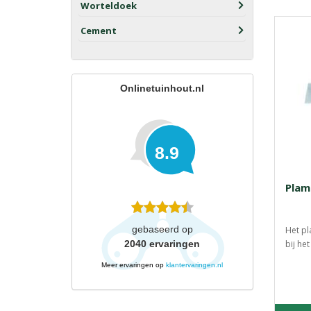
Worteldoek
Cement
Onlinetuinhout.nl
8.9
Pla
gebaseerd op
Het pl
2040
ervaringen
bij he
Meer ervaringen op
klantervaringen.nl