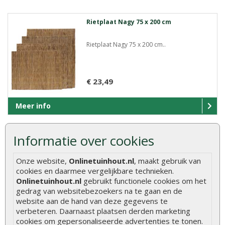
Rietplaat Nagy 75 x 200 cm
Rietplaat Nagy 75 x 200 cm..
€ 23,49
Meer info
Informatie over cookies
Rietplaat Nagy 100 x 200 cm
Onze website,
Onlinetuinhout.nl
, maakt gebruik van
Rietplaat Nagy 100 x 200 cm..
cookies en daarmee vergelijkbare technieken.
Onlinetuinhout.nl
gebruikt functionele cookies om het
gedrag van websitebezoekers na te gaan en de
website aan de hand van deze gegevens te
€ 31,49
verbeteren. Daarnaast plaatsen derden marketing
cookies om gepersonaliseerde advertenties te tonen.