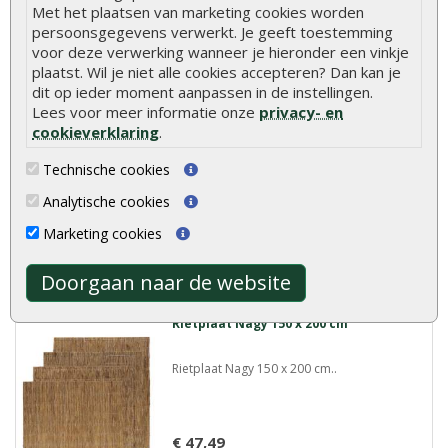
Meer info
Met het plaatsen van marketing cookies worden
persoonsgegevens verwerkt. Je geeft toestemming
voor deze verwerking wanneer je hieronder een vinkje
plaatst. Wil je niet alle cookies accepteren? Dan kan je
Rietplaat Nagy 125 x 200 cm
dit op ieder moment aanpassen in de instellingen.
Lees voor meer informatie onze
privacy- en
Rietplaat Nagy 125 x 200 cm..
cookieverklaring
.
Technische cookies
€ 39,49
Analytische cookies
Marketing cookies
Meer info
Doorgaan naar de website
Rietplaat Nagy 150 x 200 cm
Rietplaat Nagy 150 x 200 cm..
€ 47,49