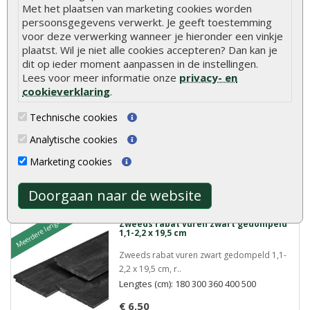
Meer info
Met het plaatsen van marketing cookies worden
persoonsgegevens verwerkt. Je geeft toestemming
voor deze verwerking wanneer je hieronder een vinkje
plaatst. Wil je niet alle cookies accepteren? Dan kan je
Meerdere lengtes
Zweeds rabat vuren zwart gedompeld
dit op ieder moment aanpassen in de instellingen.
1,0-2,5 x 19,5 cm
Lees voor meer informatie onze
privacy- en
Zweeds rabat vuren zwart gedompeld 1,0-
cookieverklaring
.
2,5 x 19,5 cm ..
Lengtes (cm): 300 400 500
Technische cookies
€ 19,10
Analytische cookies
Marketing cookies
Meer info
Doorgaan naar de website
Meerdere lengtes
Zweeds rabat vuren zwart gedompeld
1,1-2,2 x 19,5 cm
Zweeds rabat vuren zwart gedompeld 1,1-
2,2 x 19,5 cm, r..
Lengtes (cm): 180 300 360 400 500
€ 6,50