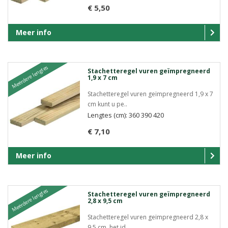
€ 5,50
Meer info
Meerdere lengtes
Stachetteregel vuren geïmpregneerd
1,9 x 7 cm
Stachetteregel vuren geïmpregneerd 1,9 x 7
cm kunt u pe..
Lengtes (cm): 360 390 420
€ 7,10
Meer info
Meerdere lengtes
Stachetteregel vuren geïmpregneerd
2,8 x 9,5 cm
Stachetteregel vuren geïmpregneerd 2,8 x
9,5 cm, het id..