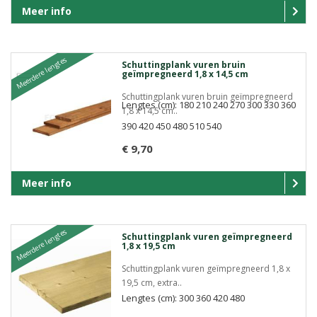
Meer info
Meerdere lengtes
Schuttingplank vuren bruin
geïmpregneerd 1,8 x 14,5 cm
Schuttingplank vuren bruin geïmpregneerd
Lengtes (cm): 180 210 240 270 300 330 360
1,8 x 14,5 cm..
390 420 450 480 510 540
€ 9,70
Meer info
Meerdere lengtes
Schuttingplank vuren geïmpregneerd
1,8 x 19,5 cm
Schuttingplank vuren geïmpregneerd 1,8 x
19,5 cm, extra..
Lengtes (cm): 300 360 420 480