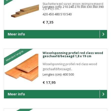
Stachetteregel vuren groen geïmpregneerd
Lengtes (cm): 210 240 270 300 330 360 390
2,8 x 9,5 cm..
420 450 480 510 540
€ 7,35
Meer info
Meerdere lengtes
Wisselsponning profiel red class wood
geschaafd/bezaagd 1,8 x 19 cm
Wisselsponning profiel red class wood
geschaafd/bezaagd..
Lengtes (cm): 400 500
€ 17,95
Meer info