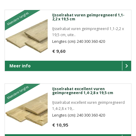
Meerdere lengtes
IJsselrabat vuren geïmpregneerd 1,1-
2,2 x 19,5 cm
IJsselrabat vuren geïmpregneerd 1,1-2,2 x
19,5 cm, uite..
Lengtes (cm): 240 300 360 420
€ 9,60
Meer info
Meerdere lengtes
IJsselrabat excellent vuren
geïmpregneerd 1,4-2,8 x 19,5 cm
IJsselrabat excellent vuren geïmpregneerd
1,4-2,8 x 19,..
Lengtes (cm): 240 300 360 420
€ 10,95