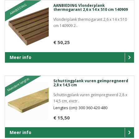
AANBIEDING
AANBIEDING Vlonderplank
thermogarant 2,6 x 14 x 510 cm 140909
Vlonderplank thermogarant 2,6 x 14 x 510
cm 140909 2..
€ 50,25
Meer info
Meerdere lengtes
Schuttingplank vuren geïmpregneerd
2,8 x 14,5 cm
Schuttingplank vuren geïmpregneerd 2,8 x
14,5 cm, exctr..
Lengtes (cm): 300 360 420 480
€ 15,50
Meer info