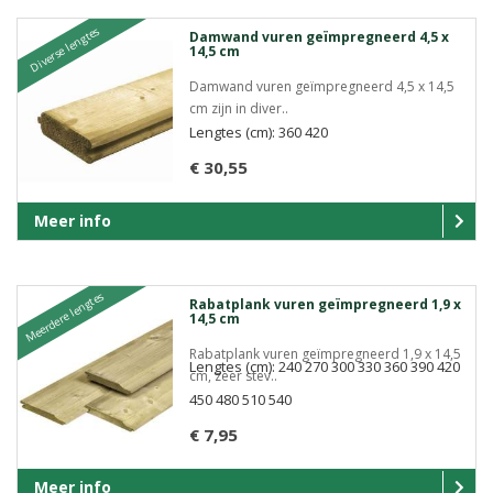
Diverse lengtes
Damwand vuren geïmpregneerd 4,5 x
14,5 cm
Damwand vuren geïmpregneerd 4,5 x 14,5
cm zijn in diver..
Lengtes (cm): 360 420
€ 30,55
Meer info
Meerdere lengtes
Rabatplank vuren geïmpregneerd 1,9 x
14,5 cm
Rabatplank vuren geïmpregneerd 1,9 x 14,5
Lengtes (cm): 240 270 300 330 360 390 420
cm, zeer stev..
450 480 510 540
€ 7,95
Meer info