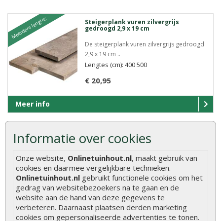
Meerdere lengtes
Steigerplank vuren zilvergrijs
gedroogd 2,9 x 19 cm
De steigerplank vuren zilvergrijs gedroogd
2,9 x 19 cm ..
Lengtes (cm): 400 500
€ 20,95
Meer info
Informatie over cookies
Meerdere lengtes
Zweeds rabat vuren zwart gedompeld
0,9-2,1 x 19,5 cm
Onze website,
Onlinetuinhout.nl
, maakt gebruik van
Zweeds rabat vuren zwart gedompeld 0,9-
cookies en daarmee vergelijkbare technieken.
2,1 x 19,5 cm ..
Onlinetuinhout.nl
gebruikt functionele cookies om het
Lengtes (cm): 300 400 500
gedrag van websitebezoekers na te gaan en de
website aan de hand van deze gegevens te
€ 17,25
verbeteren. Daarnaast plaatsen derden marketing
cookies om gepersonaliseerde advertenties te tonen.