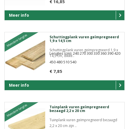
€ 16,85
Meer info
Meerdere lengtes
Schuttingplank vuren geïmpregneerd
1,9 x 14,5 cm
Schuttingplank vuren geïmpregneerd 1,9 x
Lengtes (cm): 240 270 300 330 360 390 420
14,5 cm, dikke..
450 480 510 540
€ 7,85
Meer info
Meerdere lengtes
Tuinplank vuren geïmpregneerd
bezaagd 2,2 x 20 cm
Tuinplank vuren geïmpregneerd bezaagd
2,2 x 20 cm zijn ..