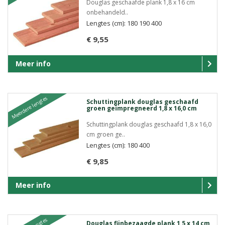
Douglas geschaafde plank 1,8 x 16 cm
onbehandeld..
Lengtes (cm): 180 190 400
€ 9,55
Meer info
Meerdere lengtes
Schuttingplank douglas geschaafd
groen geïmpregneerd 1,8 x 16,0 cm
Schuttingplank douglas geschaafd 1,8 x 16,0
cm groen ge..
Lengtes (cm): 180 400
€ 9,85
Meer info
Douglas fijnbezaagde plank 1,5 x 14 cm