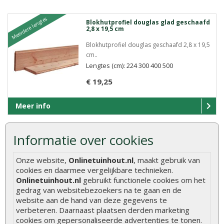
Meerdere lengtes
Blokhutprofiel douglas glad geschaafd
2,8 x 19,5 cm
Blokhutprofiel douglas geschaafd 2,8 x 19,5
cm..
Lengtes (cm): 224 300 400 500
€ 19,25
Meer info
Informatie over cookies
Meerdere lengtes
Douglas geschaafd dakbeschot 1,8 x
14,5 cm onbehandeld
Onze website,
Onlinetuinhout.nl
, maakt gebruik van
Douglas geschaafd dakbeschot 1,8 x 14,5
cookies en daarmee vergelijkbare technieken.
cm onbehandeld ..
Onlinetuinhout.nl
gebruikt functionele cookies om het
Lengtes (cm): 300 400 500
gedrag van websitebezoekers na te gaan en de
website aan de hand van deze gegevens te
€ 15,10
verbeteren. Daarnaast plaatsen derden marketing
cookies om gepersonaliseerde advertenties te tonen.