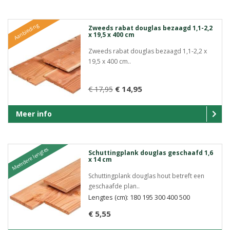
Aanbieding
Zweeds rabat douglas bezaagd 1,1-2,2
x 19,5 x 400 cm
Zweeds rabat douglas bezaagd 1,1-2,2 x
19,5 x 400 cm..
€ 14,95
€ 17,95
Meer info
Meerdere lengtes
Schuttingplank douglas geschaafd 1,6
x 14 cm
Schuttingplank douglas hout betreft een
geschaafde plan..
Lengtes (cm): 180 195 300 400 500
€ 5,55