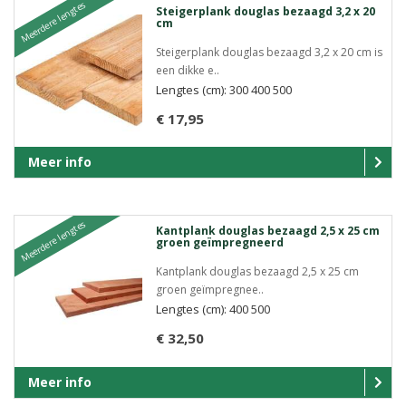
Meerdere lengtes
Steigerplank douglas bezaagd 3,2 x 20
cm
Steigerplank douglas bezaagd 3,2 x 20 cm is
een dikke e..
Lengtes (cm): 300 400 500
€ 17,95
Meer info
Meerdere lengtes
Kantplank douglas bezaagd 2,5 x 25 cm
groen geïmpregneerd
Kantplank douglas bezaagd 2,5 x 25 cm
groen geïmpregnee..
Lengtes (cm): 400 500
€ 32,50
Meer info