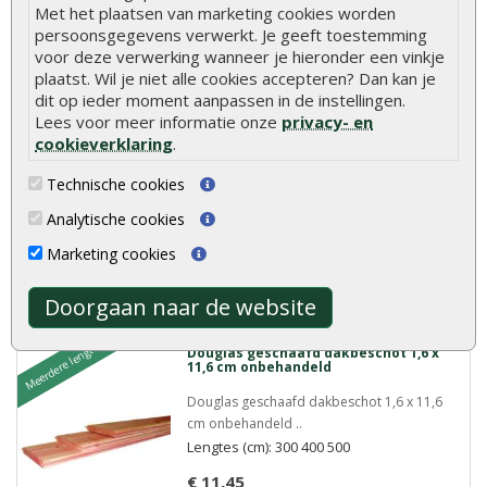
Meer info
Met het plaatsen van marketing cookies worden
persoonsgegevens verwerkt. Je geeft toestemming
voor deze verwerking wanneer je hieronder een vinkje
plaatst. Wil je niet alle cookies accepteren? Dan kan je
Meerdere lengtes
Douglas geschaafd dakbeschot 1,8 x
dit op ieder moment aanpassen in de instellingen.
19,5 cm onbehandeld
Lees voor meer informatie onze
privacy- en
Douglas geschaafd dakbeschot 1,8 x 19,5
cookieverklaring
.
cm onbehandeld..
Lengtes (cm): 300 400 500
Technische cookies
€ 21,60
Analytische cookies
Marketing cookies
Meer info
Doorgaan naar de website
Meerdere lengtes
Douglas geschaafd dakbeschot 1,6 x
11,6 cm onbehandeld
Douglas geschaafd dakbeschot 1,6 x 11,6
cm onbehandeld ..
Lengtes (cm): 300 400 500
€ 11,45