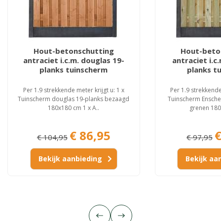
Hout-betonschutting
Hout-beto
antraciet i.c.m. douglas 19-
antraciet i.c
planks tuinscherm
planks t
Per 1.9 strekkende meter krijgt u: 1 x
Per 1.9 strekkende 
Tuinscherm douglas 19-planks bezaagd
Tuinscherm Ensch
180x180 cm 1 x A..
grenen 180
€ 86,95
€
€ 104,95
€ 97,95
Bekijk aanbieding
Bekijk aa