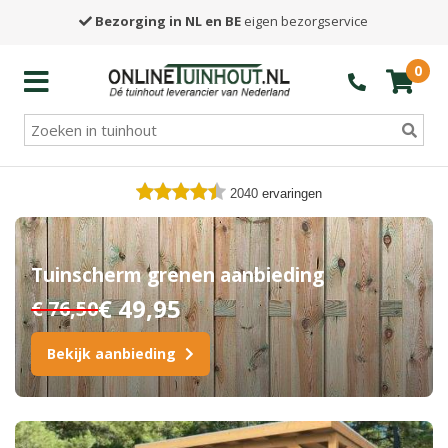
Bezorging in NL en BE
eigen bezorgservice
0
2040
ervaringen
Tuinscherm grenen aanbieding
€ 49,95
€ 76,50
Bekijk aanbieding