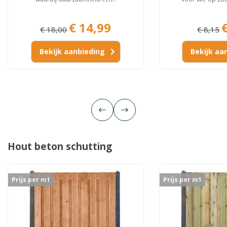
€ 14,99
€ 18,00
€ 8,15
Bekijk aanbieding
Bekijk aa
Hout beton schutting
Prijs per m1
Prijs per m1