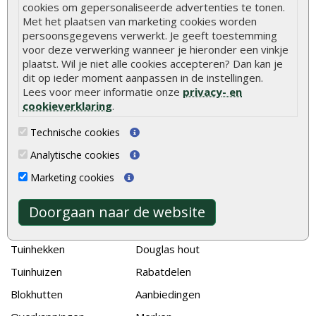
cookies om gepersonaliseerde advertenties te tonen.
Hoe schutting plaatsen
Met het plaatsen van marketing cookies worden
De 9 beste tuinschermen van Onlinetuinhout.nl
persoonsgegevens verwerkt. Je geeft toestemming
voor deze verwerking wanneer je hieronder een vinkje
Stijlvolle houtsoorten voor in de tuin
plaatst. Wil je niet alle cookies accepteren? Dan kan je
Duurzame tuin
dit op ieder moment aanpassen in de instellingen.
Lees voor meer informatie onze
privacy- en
Welke palen voor een schapenhek
cookieverklaring
.
Technische cookies
Alle populaire categorieën
Analytische cookies
Tuinhout
Tuindeuren
Marketing cookies
Schutting
Tuinschermen
Vlonderplanken
Schuttingplanken
Doorgaan naar de website
Tuinpalen
Steigerplanken
Tuinhekken
Douglas hout
Tuinhuizen
Rabatdelen
Blokhutten
Aanbiedingen