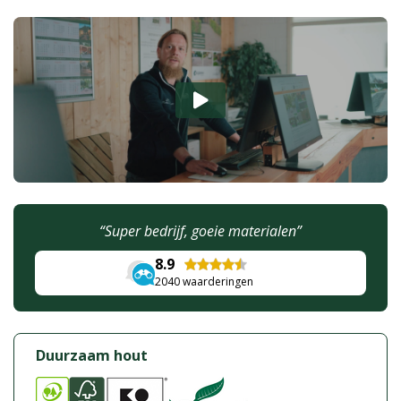
“Super bedrijf, goeie materialen”
8.9
2040
waarderingen
Duurzaam hout