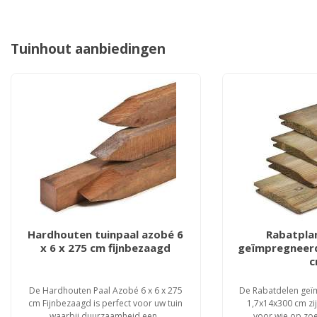
Tuinhout aanbiedingen
Hardhouten tuinpaal azobé 6
Rabatpla
x 6 x 275 cm fijnbezaagd
geïmpregneerd 
c
De Hardhouten Paal Azobé 6 x 6 x 275
De Rabatdelen geï
cm Fijnbezaagd is perfect voor uw tuin
1,7x14x300 cm zij
waarbij duurzaamheid een..
voor wie op zoek