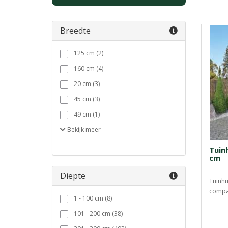
Breedte
125 cm (2)
160 cm (4)
20 cm (3)
45 cm (3)
49 cm (1)
Bekijk
meer
Tuin
cm
Diepte
Tuinhu
compac
1 - 100 cm (8)
101 - 200 cm (38)