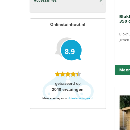
Accessoires
Blok
350 
Onlinetuinhout.nl
Blokhu
groen 
8.9
Meer
gebaseerd op
2040
ervaringen
Meer ervaringen op
klantervaringen.nl