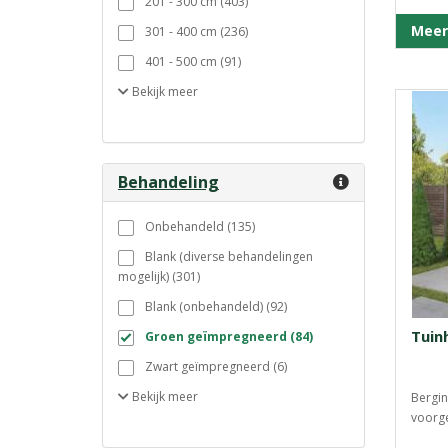
201 - 300 cm (403)
Meer
301 - 400 cm (236)
401 - 500 cm (91)
Bekijk
meer
Behandeling
Onbehandeld (135)
Blank (diverse behandelingen
mogelijk) (301)
Blank (onbehandeld) (92)
Tuin
Groen geïmpregneerd (84)
Zwart geïmpregneerd (6)
Bekijk
meer
Bergin
voorg