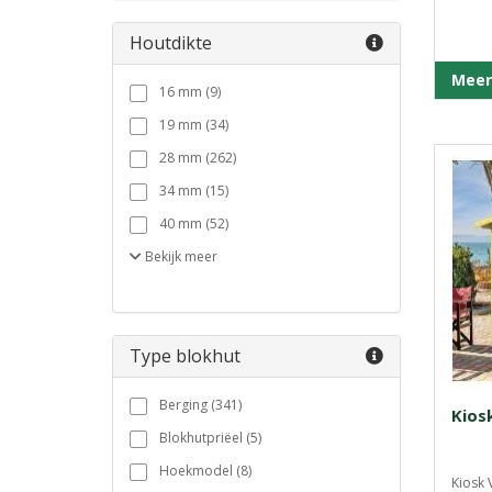
Houtdikte
Meer
16 mm (9)
19 mm (34)
28 mm (262)
34 mm (15)
40 mm (52)
Bekijk
meer
Type blokhut
Berging (341)
Kios
Blokhutpriëel (5)
Hoekmodel (8)
Kiosk 