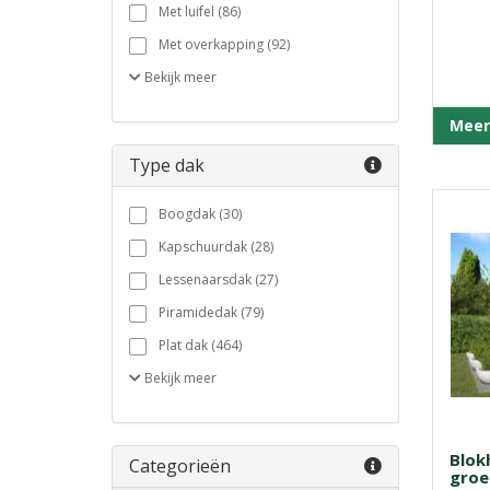
Met luifel (86)
Met overkapping (92)
Bekijk
meer
Meer
Type dak
Boogdak (30)
Kapschuurdak (28)
Lessenaarsdak (27)
Piramidedak (79)
Plat dak (464)
Bekijk
meer
Blok
Categorieën
groe