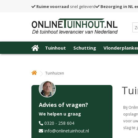
Ruime voorraad
snel geleverd
Bezorging in NL e
Tuinhout
Schutting
Vlonderplanke
Tuinhuizen
Tui
Advies of vragen?
Bij Onli
We helpen u graag
opslagr
voor uw
0320 - 258 604
slag te 
info@onlinetuinhout.nl