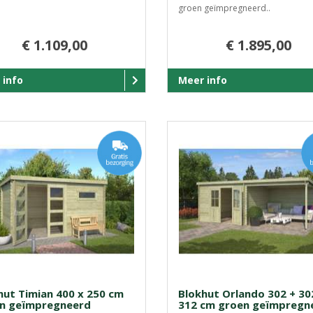
groen geïmpregneerd..
€ 1.109,00
€ 1.895,00
 info
Meer info
hut Timian 400 x 250 cm
Blokhut Orlando 302 + 30
n geïmpregneerd
312 cm groen geïmpregn