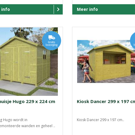
 info
Meer info
huisje Hugo 229 x 224 cm
Kiosk Dancer 299 x 197 c
g Hugo wordt in
Kiosk Dancer 299 x 197 cm..
emonteerde wanden en geheel ..