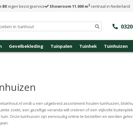
2
n BE
eigen bezorgservice
Showroom 11.000 m
centraal in Nederland
0320
n
Gevelbekleding
Tuinpalen
Tuinhek
Tuinhuizen
nhuizen
netuinhout.nl vindt u een uitgebreid assortiment houten tuinhuizen, blokhu
uimte zoekt, een gezellige veranda wilt creëren of een stijlvolle buitenp
 tuin. Onze tuinhuizen zijn eenvoudig online te bestellen en worden gelev
gaan.