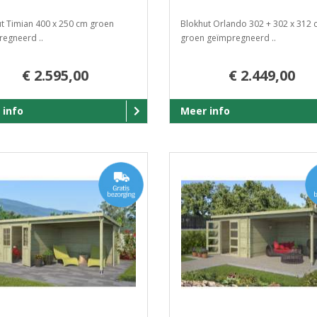
t Timian 400 x 250 cm groen
Blokhut Orlando 302 + 302 x 312 
egneerd ..
groen geïmpregneerd ..
€ 2.595,00
€ 2.449,00
 info
Meer info