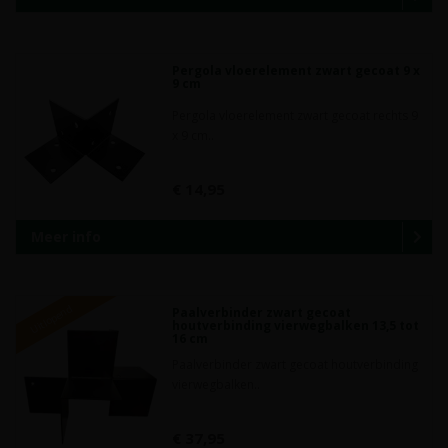
Pergola vloerelement zwart gecoat 9 x
9 cm
Pergola vloerelement zwart gecoat rechts 9
x 9 cm..
€ 14,95
Meer info
Uitlopend
Paalverbinder zwart gecoat
houtverbinding vierwegbalken 13,5 tot
16 cm
Paalverbinder zwart gecoat houtverbinding
vierwegbalken..
€ 37,95