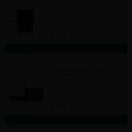
9 x 9 cm
Pergola hoekverbinding zwart gecoat 9 x 9
cm..
€ 12,95
Meer info
Pergola muurelement zwart gecoat
links 9 x 9 cm
Pergola muurelement zwart gecoat links 9 x
9 cm..
€ 10,95
Meer info