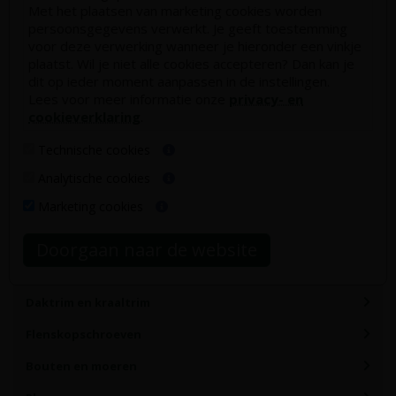
Met het plaatsen van marketing cookies worden
0320 - 258 604
persoonsgegevens verwerkt. Je geeft toestemming
info@onlinetuinhout.nl
voor deze verwerking wanneer je hieronder een vinkje
plaatst. Wil je niet alle cookies accepteren? Dan kan je
dit op ieder moment aanpassen in de instellingen.
Lees voor meer informatie onze
privacy- en
cookieverklaring
.
Technische cookies
Analytische cookies
Marketing cookies
Categorieën
Doorgaan naar de website
Schroeven
Daktrim en kraaltrim
Flenskopschroeven
Bouten en moeren