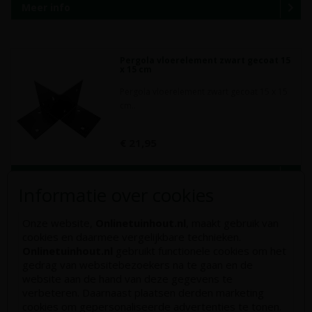
Meer info
Pergola vloerelement zwart gecoat 15
x 15 cm
Pergola vloerelement zwart gecoat 15 x 15
cm..
€ 21,95
Meer info
Informatie over cookies
Onze website,
Onlinetuinhout.nl
, maakt gebruik van
cookies en daarmee vergelijkbare technieken.
Onlinetuinhout.nl
gebruikt functionele cookies om het
gedrag van websitebezoekers na te gaan en de
Kunnen we u helpen het juiste
website aan de hand van deze gegevens te
product te vinden?
verbeteren. Daarnaast plaatsen derden marketing
Laat het ons weten
cookies om gepersonaliseerde advertenties te tonen.