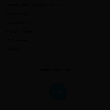
Paalhouders en paalornamenten
Beits en verf
Dakafwerking
Handschoenen
Worteldoek
Cement
Onlinetuinhout.nl
8.9