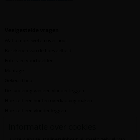
Veelgestelde vragen
Wat u moet weten over hout
Berekenen van de hoeveelheid
Foto's en voorbeelden
Montage
Gekeurd hout
De fundering van een vlonder leggen
Hoe zelf een houten overkapping maken
Hoe zelf een vlonder leggen
Hoe betonpaal plaatsen
Informatie over cookies
Hoe schutting plaatsen
Onze website,
Onlinetuinhout.nl
, maakt gebruik van