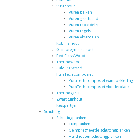
Vurenhout
Vuren balken
Vuren geschaafd
Vuren rabatdelen
Vuren regels
Vuren vloerdelen
Robinia hout
Geïmpregneerd hout
Red Class Wood
Thermowood
Caldura Wood
PuraTech composiet
PuraTech composiet wandbekleding
PuraTech composiet vlonderplanken
Thermogarant
Zwart tuinhout
Restpartijen
Schutting
Schuttingplanken
Tuinplanken
Geïmpregneerde schuttingplanken
Hardhouten schuttingplanken