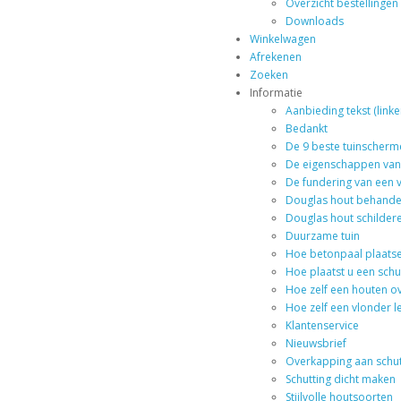
Overzicht bestellingen
Downloads
Winkelwagen
Afrekenen
Zoeken
Informatie
Aanbieding tekst (link
Bedankt
De 9 beste tuinscherm
De eigenschappen van
De fundering van een 
Douglas hout behande
Douglas hout schildere
Duurzame tuin
Hoe betonpaal plaats
Hoe plaatst u een schu
Hoe zelf een houten 
Hoe zelf een vlonder 
Klantenservice
Nieuwsbrief
Overkapping aan schu
Schutting dicht maken
Stijlvolle houtsoorten