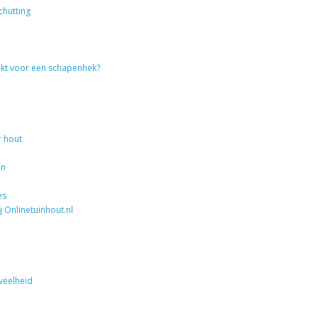
hutting
hikt voor een schapenhek?
r hout
en
es
j Onlinetuinhout.nl
veelheid
n