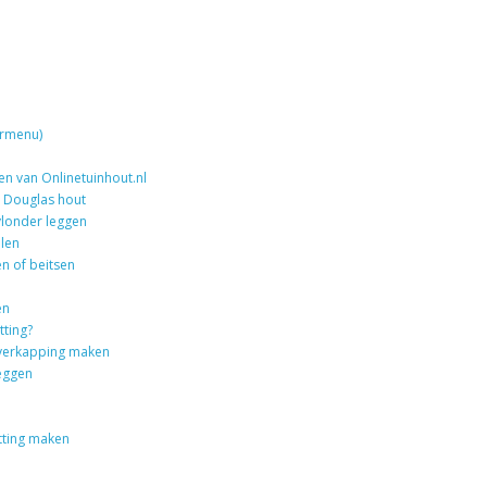
ermenu)
en van Onlinetuinhout.nl
 Douglas hout
vlonder leggen
len
n of beitsen
en
tting?
overkapping maken
leggen
tting maken