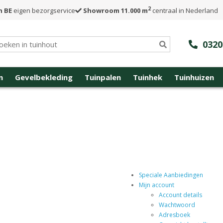
2
n BE
eigen bezorgservice
Showroom 11.000 m
centraal in Nederland
0320
n
Gevelbekleding
Tuinpalen
Tuinhek
Tuinhuizen
Speciale Aanbiedingen
Mijn account
Account details
Wachtwoord
Adresboek