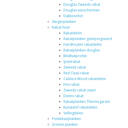
Douglas Zweeds rabat
Douglas tuinschermen
Dakbeschot
Steigerplanken
Rabat hout
Rabatdelen
Rabatplanken geïmpregneerd
Hardhouten rabatdelen
Rabatplanken douglas
Blokhutprofiel
IJsselrabat
Zweeds rabat
Red Class rabat
Caldura Wood rabatdelen
Fins rabat
Zweeds rabat zwart
Deens rabat
Rabatplanken Thermogarant
Kunststof rabatdelen
Vellingdelen
Potdekselplanken
Grenen planken