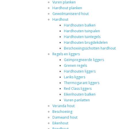
Vuren planken
Hardhout planken
Gewolmaniseerd hout
Hardhout
Hardhouten balken
Hardhouten tuinpalen
Hardhouten tuintegels
Hardhouten brugdekdelen
Beschoeiingsschotten hardhout
Regels en liggers
Geïmpregneerde liggers
Grenen regels
Hardhouten liggers
Lariks liggers
Thermogarant liggers
Red Class liggers
Eikenhouten balken
Vuren panlatten
Veranda hout
Beschoeiing
Damwand hout
Eikenhout
Rondhout