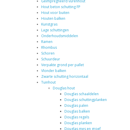
Geïmpregneerd vurenhout
Hout beton schutting FP
Hout voor buiten
Houten balken
Kunstgras
Lage schuttingen
Onderhoudsmiddelen
Ramen
Rhombus
Schoren
Schuurdeur
Verpakte grond per pallet
Vlonder balken
Zwarte schutting horizontaal
Tuinhout
Douglas hout
Douglas schaaldelen
Douglas schuttingplanken
Douglas palen
Douglas balken
Douglas regels
Douglas planken
Douglas mes en groef