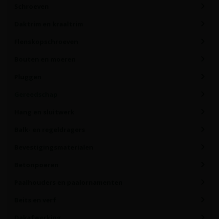
Schroeven
Daktrim en kraaltrim
Flenskopschroeven
Bouten en moeren
Pluggen
Gereedschap
Hang en sluitwerk
Balk- en regeldragers
Bevestigingsmaterialen
Betonpoeren
Paalhouders en paalornamenten
Beits en verf
Dakafwerking