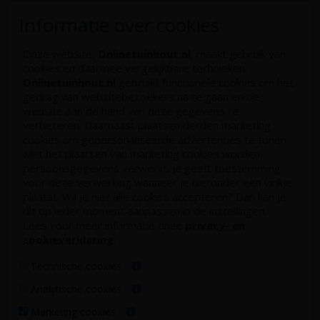
Hoe zelf een houten overkapping maken
Informatie over cookies
Hoe zelf een vlonder leggen
Onze website,
Onlinetuinhout.nl
, maakt gebruik van
Hoe betonpaal plaatsen
cookies en daarmee vergelijkbare technieken.
Hoe schutting plaatsen
Onlinetuinhout.nl
gebruikt functionele cookies om het
gedrag van websitebezoekers na te gaan en de
De 9 beste tuinschermen van Onlinetuinhout.nl
website aan de hand van deze gegevens te
Stijlvolle houtsoorten voor in de tuin
verbeteren. Daarnaast plaatsen derden marketing
cookies om gepersonaliseerde advertenties te tonen.
Duurzame tuin
Met het plaatsen van marketing cookies worden
persoonsgegevens verwerkt. Je geeft toestemming
Welke palen voor een schapenhek
voor deze verwerking wanneer je hieronder een vinkje
plaatst. Wil je niet alle cookies accepteren? Dan kan je
Alle populaire categorieën
dit op ieder moment aanpassen in de instellingen.
Lees voor meer informatie onze
privacy- en
Tuinhout
Tuindeuren
cookieverklaring
.
Schutting
Tuinschermen
Technische cookies
Vlonderplanken
Schuttingplanken
Analytische cookies
Tuinpalen
Steigerplanken
Marketing cookies