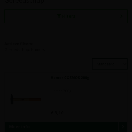
Gereedschap
Filters
Actieve filters:
Gereedschap: Hamers
Hamer COSMOS 200g
Hamer 200g ..
€ 9,10
Meer info