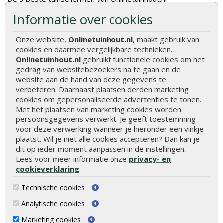
Stijlvolle houtsoorten voor in de tuin
Informatie over cookies
Duurzame tuin
Onze website,
Onlinetuinhout.nl
, maakt gebruik van
Welke palen voor een schapenhek
cookies en daarmee vergelijkbare technieken.
Onlinetuinhout.nl
gebruikt functionele cookies om het
gedrag van websitebezoekers na te gaan en de
Alle populaire categorieën
website aan de hand van deze gegevens te
Tuinhout
Tuindeuren
verbeteren. Daarnaast plaatsen derden marketing
cookies om gepersonaliseerde advertenties te tonen.
Schutting
Tuinschermen
Met het plaatsen van marketing cookies worden
persoonsgegevens verwerkt. Je geeft toestemming
Vlonderplanken
Schuttingplanken
voor deze verwerking wanneer je hieronder een vinkje
Tuinpalen
Steigerplanken
plaatst. Wil je niet alle cookies accepteren? Dan kan je
dit op ieder moment aanpassen in de instellingen.
Tuinhekken
Douglas hout
Lees voor meer informatie onze
privacy- en
Tuinhuizen
Rabatdelen
cookieverklaring
.
Blokhutten
Aanbiedingen
Technische cookies
Overkappingen
Merken
Analytische cookies
Hout beton schutting
Stormschade schutting
Marketing cookies