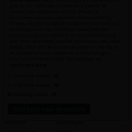
Hoe schutting plaatsen
gedrag van websitebezoekers na te gaan en de
website aan de hand van deze gegevens te
De 9 beste tuinschermen van Onlinetuinhout.nl
verbeteren. Daarnaast plaatsen derden marketing
Stijlvolle houtsoorten voor in de tuin
cookies om gepersonaliseerde advertenties te tonen.
Met het plaatsen van marketing cookies worden
Duurzame tuin
persoonsgegevens verwerkt. Je geeft toestemming
Welke palen voor een schapenhek
voor deze verwerking wanneer je hieronder een vinkje
plaatst. Wil je niet alle cookies accepteren? Dan kan je
dit op ieder moment aanpassen in de instellingen.
Alle populaire categorieën
Lees voor meer informatie onze
privacy- en
cookieverklaring
.
Tuinhout
Tuindeuren
Schutting
Tuinschermen
Technische cookies
Vlonderplanken
Schuttingplanken
Analytische cookies
Tuinpalen
Steigerplanken
Marketing cookies
Tuinhekken
Douglas hout
Doorgaan naar de website
Tuinhuizen
Rabatdelen
Blokhutten
Aanbiedingen
Overkappingen
Merken