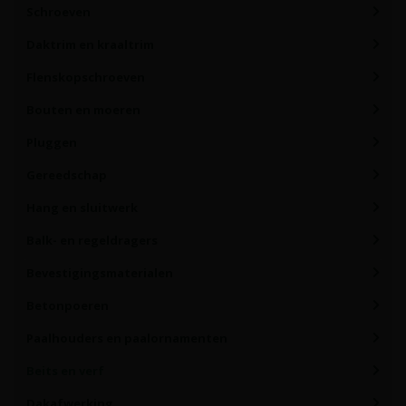
Schroeven
Daktrim en kraaltrim
Flenskopschroeven
Bouten en moeren
Pluggen
Gereedschap
Hang en sluitwerk
Balk- en regeldragers
Bevestigingsmaterialen
Betonpoeren
Paalhouders en paalornamenten
Beits en verf
Dakafwerking