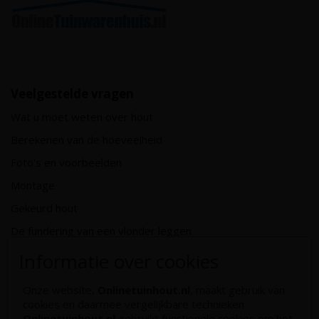
Veelgestelde vragen
Wat u moet weten over hout
Berekenen van de hoeveelheid
Foto's en voorbeelden
Montage
Gekeurd hout
De fundering van een vlonder leggen
Hoe zelf een houten overkapping maken
Informatie over cookies
Hoe zelf een vlonder leggen
Onze website,
Onlinetuinhout.nl
, maakt gebruik van
Hoe betonpaal plaatsen
cookies en daarmee vergelijkbare technieken.
Onlinetuinhout.nl
gebruikt functionele cookies om het