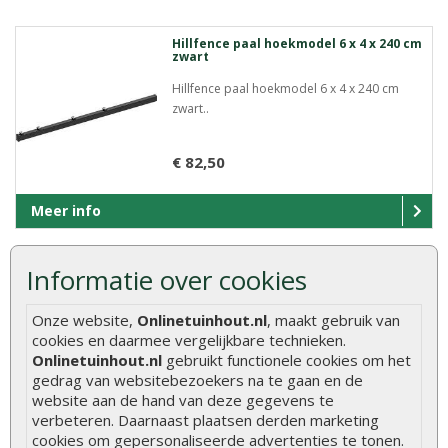
Hillfence paal hoekmodel 6 x 4 x 240 cm
zwart
Hillfence paal hoekmodel 6 x 4 x 240 cm
zwart..
€ 82,50
Meer info
Informatie over cookies
Hillfence metalen scherm dubbele
staafmat 250 x 103 cm zwart
Onze website,
Onlinetuinhout.nl
, maakt gebruik van
Hillfence metalen scherm dubbele staafmat
cookies en daarmee vergelijkbare technieken.
250 x 103 cm ..
Onlinetuinhout.nl
gebruikt functionele cookies om het
gedrag van websitebezoekers na te gaan en de
website aan de hand van deze gegevens te
€ 65,00
verbeteren. Daarnaast plaatsen derden marketing
cookies om gepersonaliseerde advertenties te tonen.