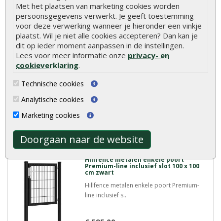
Meer info
Met het plaatsen van marketing cookies worden
persoonsgegevens verwerkt. Je geeft toestemming
voor deze verwerking wanneer je hieronder een vinkje
plaatst. Wil je niet alle cookies accepteren? Dan kan je
Hillfence metalen scherm dubbele
dit op ieder moment aanpassen in de instellingen.
staafmat 250 x 183 cm zwart
Lees voor meer informatie onze
privacy- en
Hillfence metalen scherm dubbele staafmat
cookieverklaring
.
250 x 183 cm ..
Technische cookies
€ 105,00
Analytische cookies
Marketing cookies
Meer info
Doorgaan naar de website
Hillfence metalen enkele poort
Premium-line inclusief slot 100 x 100
cm zwart
Hillfence metalen enkele poort Premium-
line inclusief s..