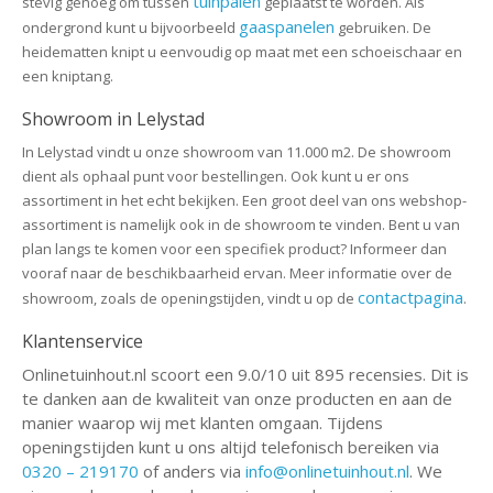
tuinpalen
stevig genoeg om tussen
geplaatst te worden. Als
gaaspanelen
ondergrond kunt u bijvoorbeeld
gebruiken. De
heidematten knipt u eenvoudig op maat met een schoeischaar en
een kniptang.
Showroom in Lelystad
In Lelystad vindt u onze showroom van 11.000 m2. De showroom
dient als ophaal punt voor bestellingen. Ook kunt u er ons
assortiment in het echt bekijken. Een groot deel van ons webshop-
assortiment is namelijk ook in de showroom te vinden. Bent u van
plan langs te komen voor een specifiek product? Informeer dan
vooraf naar de beschikbaarheid ervan. Meer informatie over de
contactpagina
showroom, zoals de openingstijden, vindt u op de
.
Klantenservice
Onlinetuinhout.nl scoort een 9.0/10 uit 895 recensies. Dit is
te danken aan de kwaliteit van onze producten en aan de
manier waarop wij met klanten omgaan. Tijdens
openingstijden kunt u ons altijd telefonisch bereiken via
0320 – 219170
of anders via
info@onlinetuinhout.nl
. We