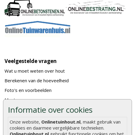
Veelgestelde vragen
Wat u moet weten over hout
Berekenen van de hoeveelheid
Foto's en voorbeelden
Montage
Informatie over cookies
Gekeurd hout
De fundering van een vlonder leggen
Onze website,
Onlinetuinhout.nl
, maakt gebruik van
cookies en daarmee vergelijkbare technieken.
Hoe zelf een houten overkapping maken
Onlinetuinhout.nl
gebruikt functionele cookies om het