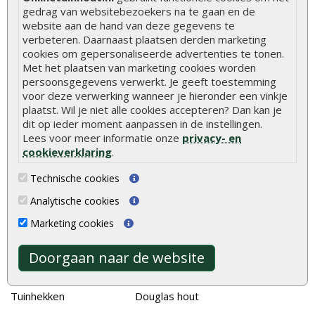
Hoe zelf een vlonder leggen
gedrag van websitebezoekers na te gaan en de
website aan de hand van deze gegevens te
Hoe betonpaal plaatsen
verbeteren. Daarnaast plaatsen derden marketing
cookies om gepersonaliseerde advertenties te tonen.
Hoe schutting plaatsen
Met het plaatsen van marketing cookies worden
De 9 beste tuinschermen van Onlinetuinhout.nl
persoonsgegevens verwerkt. Je geeft toestemming
voor deze verwerking wanneer je hieronder een vinkje
Stijlvolle houtsoorten voor in de tuin
plaatst. Wil je niet alle cookies accepteren? Dan kan je
Duurzame tuin
dit op ieder moment aanpassen in de instellingen.
Lees voor meer informatie onze
privacy- en
Welke palen voor een schapenhek
cookieverklaring
.
Technische cookies
Alle populaire categorieën
Analytische cookies
Tuinhout
Tuindeuren
Marketing cookies
Schutting
Tuinschermen
Vlonderplanken
Schuttingplanken
Doorgaan naar de website
Tuinpalen
Steigerplanken
Tuinhekken
Douglas hout