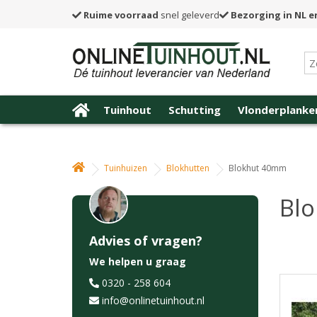
Ruime voorraad
snel geleverd
Bezorging in NL e
Tuinhout
Schutting
Vlonderplanke
Tuinhuizen
Blokhutten
Blokhut 40mm
Bl
Advies of vragen?
We helpen u graag
0320 - 258 604
info@onlinetuinhout.nl