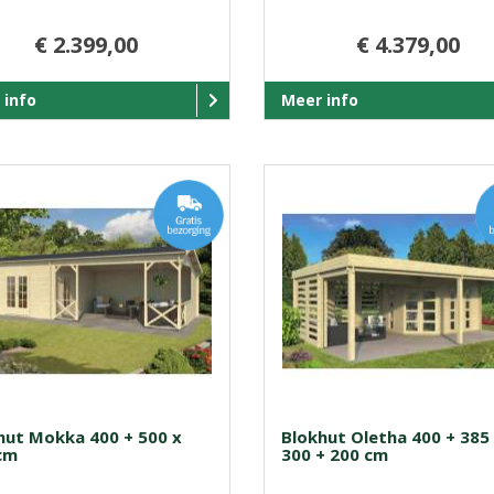
€ 2.399,00
€ 4.379,00
 info
Meer info
hut Mokka 400 + 500 x
Blokhut Oletha 400 + 385
cm
300 + 200 cm