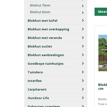
Blokhut 70mm
Meer
Blokhut 92mm
Blokhut met luifel
Blokhut met overkapping
Blokhut met veranda
Blokhut outlet
Blokhut aanbiedingen
Goedkope tuinhuisjes
Tuindeco
Interflex
Blok
cm
CarpGarant
Outdoor Life
Blokhu
fraai 
Dakgoten compleet