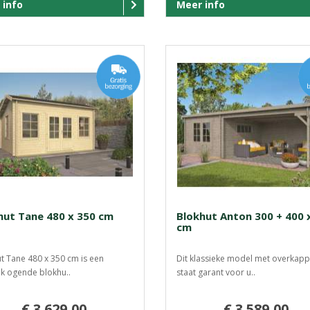
 info
Meer info
hut Tane 480 x 350 cm
Blokhut Anton 300 + 400 
cm
t Tane 480 x 350 cm is een
Dit klassieke model met overkapp
ek ogende blokhu..
staat garant voor u..
€ 3.629,00
€ 3.589,00