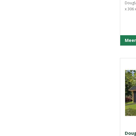
Dougla
x 306 
Meer
Doug