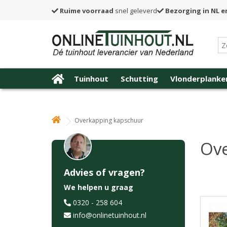
Ruime voorraad
snel geleverd
Bezorging in NL e
Tuinhout
Schutting
Vlonderplanke
Overkapping kapschuur
Ov
Advies of vragen?
We helpen u graag
0320 - 258 604
info@onlinetuinhout.nl