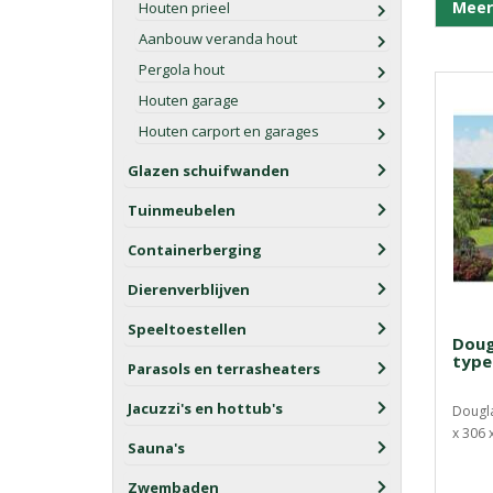
Meer
Houten prieel
Aanbouw veranda hout
Pergola hout
Houten garage
Houten carport en garages
Glazen schuifwanden
Tuinmeubelen
Containerberging
Dierenverblijven
Speeltoestellen
Doug
type
Parasols en terrasheaters
Jacuzzi's en hottub's
Dougla
x 306 
Sauna's
Zwembaden