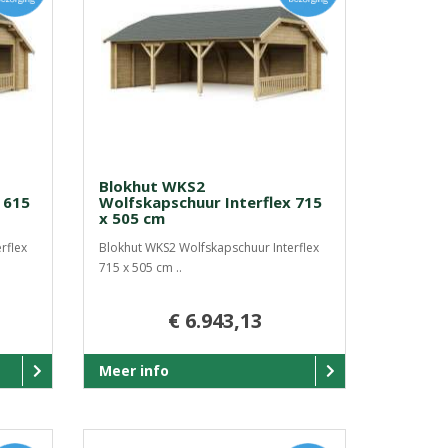
Blokhut WKS2
 615
Wolfskapschuur Interflex 715
x 505 cm
rflex
Blokhut WKS2 Wolfskapschuur Interflex
715 x 505 cm ..
€ 6.943,13
Meer info