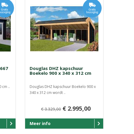
 667
Douglas DHZ kapschuur
Boekelo 900 x 340 x 312 cm
 cm ..
Douglas DHZ kapschuur Boekelo 900 x
340 x 312 cm wordt ..
€ 2.995,00
€ 3.329,00
Meer info