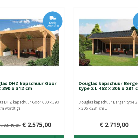
las DHZ kapschuur Goor
Douglas kapschuur Berge
x 390 x 312 cm
type 2 L 468 x 306 x 281 
as DHZ kapschuur Goor 600 x 390
Douglas kapschuur Bergen type 2
cm wordt gel..
x 306 x 281 cm ..
€ 2.575,00
€ 2.719,00
€ 2.849,00