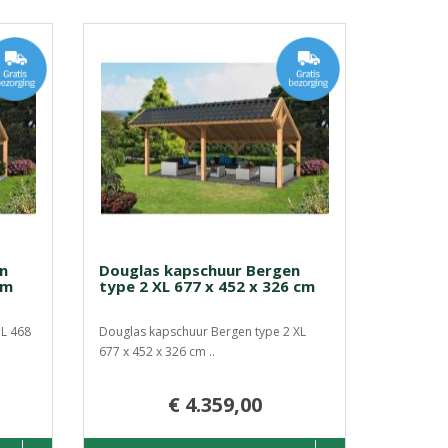
n
Douglas kapschuur Bergen
cm
type 2 XL 677 x 452 x 326 cm
 L 468
Douglas kapschuur Bergen type 2 XL
677 x 452 x 326 cm ..
€ 4.359,00