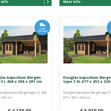
 info
Meer info
las kapschuur Bergen
Douglas kapschuur Berge
 3 L 468 x 306 x 281 cm
type 3 XL 677 x 452 x 326
s kapschuur Bergen type 3 L 468
Douglas kapschuur Bergen type 3
x 281 cm ..
677 x 452 x 326 cm ..
€ 4.139,00
€ 5.919,00