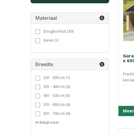
Materiaal
Douglas hout (30)
Vuren (1)
Gara
x 60
Breedte
Pracht
201 - 300 cm (1)
een k
301 - 400 cm (3)
401 - 500 cm (5)
501 - 600 cm (6)
Meer
601 - 700 cm (9)
Bekijk
meer