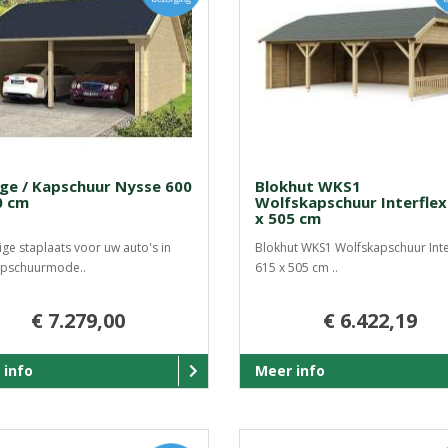
ge / Kapschuur Nysse 600
Blokhut WKS1
0 cm
Wolfskapschuur Interflex
x 505 cm
ige staplaats voor uw auto's in
Blokhut WKS1 Wolfskapschuur Inte
apschuurmode..
615 x 505 cm ..
€ 7.279,00
€ 6.422,19
 info
Meer info