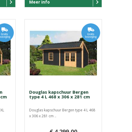
Meer info
n
Douglas kapschuur Bergen
 cm
type 4 L 468 x 306 x 281 cm
 XL
Douglas kapschuur Bergen type 4 L 468
x 306 x 281 cm ..
€ 4.299,00