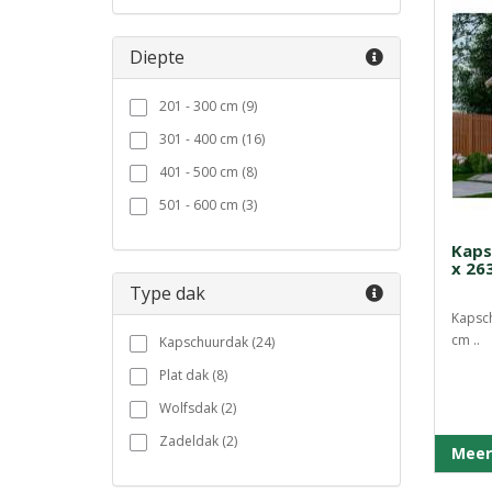
Diepte
201 - 300 cm (9)
301 - 400 cm (16)
401 - 500 cm (8)
501 - 600 cm (3)
Kaps
x 26
Type dak
Kapsch
cm ..
Kapschuurdak (24)
Plat dak (8)
Wolfsdak (2)
Zadeldak (2)
Meer