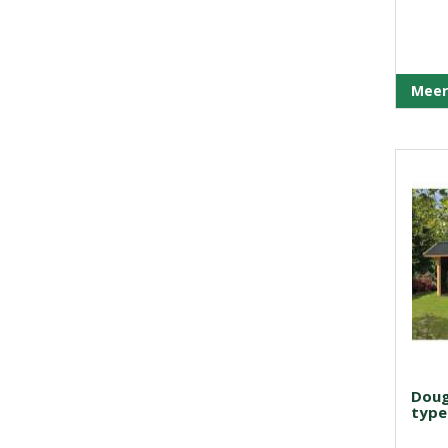
Meer
Doug
type