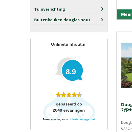
Tuinverlichting
Meer
Buitenkeuken douglas hout
Onlinetuinhout.nl
8.9
Doug
gebaseerd op
type
2040
ervaringen
Meer ervaringen op
klantervaringen.nl
Dougla
677 x 