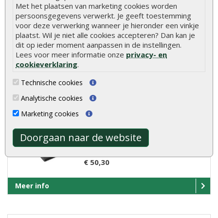
Met het plaatsen van marketing cookies worden
Zweeds rabat douglas excellent zwart
persoonsgegevens verwerkt. Je geeft toestemming
gespoten 1,1-2,7 x..
voor deze verwerking wanneer je hieronder een vinkje
plaatst. Wil je niet alle cookies accepteren? Dan kan je
€ 29,95
dit op ieder moment aanpassen in de instellingen.
Lees voor meer informatie onze
privacy- en
cookieverklaring
.
Meer info
Technische cookies
Analytische cookies
Zweeds rabat zwart thermogarant 1,3-
2,6 x 19,3 x 300 cm
Marketing cookies
Zweeds rabat zwart thermogarant 1,3-2,6 x
Doorgaan naar de website
19,3 x 300 cm..
€ 50,30
Meer info