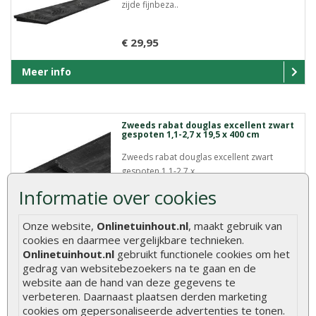
zijde fijnbeza..
€ 29,95
Meer info
Zweeds rabat douglas excellent zwart
gespoten 1,1-2,7 x 19,5 x 400 cm
Zweeds rabat douglas excellent zwart
gespoten 1,1-2,7 x..
Informatie over cookies
€ 23,95
Onze website,
Onlinetuinhout.nl
, maakt gebruik van
cookies en daarmee vergelijkbare technieken.
Meer info
Onlinetuinhout.nl
gebruikt functionele cookies om het
gedrag van websitebezoekers na te gaan en de
website aan de hand van deze gegevens te
verbeteren. Daarnaast plaatsen derden marketing
Zweeds rabat douglas excellent zwart
gespoten 1,1-2,7 x 19,5 x 500 cm
cookies om gepersonaliseerde advertenties te tonen.