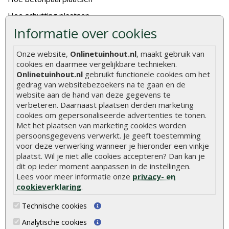
Hoe schutting plaatsen
Informatie over cookies
De 9 beste tuinschermen van Onlinetuinhout.nl
Stijlvolle houtsoorten voor in de tuin
Onze website,
Onlinetuinhout.nl
, maakt gebruik van
cookies en daarmee vergelijkbare technieken.
Duurzame tuin
Onlinetuinhout.nl
gebruikt functionele cookies om het
Welke palen voor een schapenhek
gedrag van websitebezoekers na te gaan en de
website aan de hand van deze gegevens te
verbeteren. Daarnaast plaatsen derden marketing
Alle populaire categorieën
cookies om gepersonaliseerde advertenties te tonen.
Tuinhout
Tuindeuren
Met het plaatsen van marketing cookies worden
persoonsgegevens verwerkt. Je geeft toestemming
Schutting
Tuinschermen
voor deze verwerking wanneer je hieronder een vinkje
plaatst. Wil je niet alle cookies accepteren? Dan kan je
Vlonderplanken
Schuttingplanken
dit op ieder moment aanpassen in de instellingen.
Tuinpalen
Steigerplanken
Lees voor meer informatie onze
privacy- en
cookieverklaring
.
Tuinhekken
Douglas hout
Tuinhuizen
Rabatdelen
Technische cookies
Blokhutten
Aanbiedingen
Analytische cookies