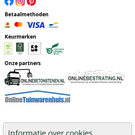
Betaalmethoden
Keurmerken
Onze partners
Veelgestelde vragen
Informatie over cookies