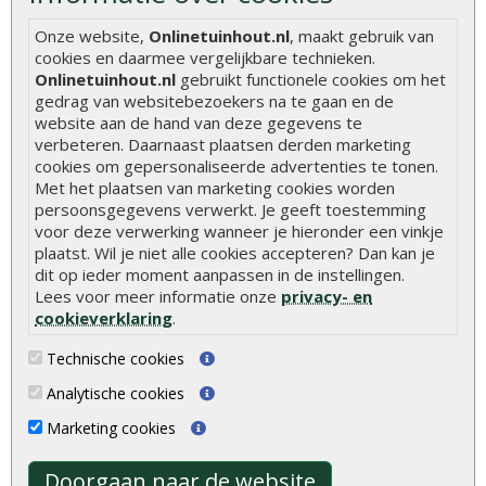
Wat u moet weten over hout
Onze website,
Onlinetuinhout.nl
, maakt gebruik van
Berekenen van de hoeveelheid
cookies en daarmee vergelijkbare technieken.
Onlinetuinhout.nl
gebruikt functionele cookies om het
Foto's en voorbeelden
gedrag van websitebezoekers na te gaan en de
Montage
website aan de hand van deze gegevens te
verbeteren. Daarnaast plaatsen derden marketing
Gekeurd hout
cookies om gepersonaliseerde advertenties te tonen.
Met het plaatsen van marketing cookies worden
De fundering van een vlonder leggen
persoonsgegevens verwerkt. Je geeft toestemming
Hoe zelf een houten overkapping maken
voor deze verwerking wanneer je hieronder een vinkje
plaatst. Wil je niet alle cookies accepteren? Dan kan je
Hoe zelf een vlonder leggen
dit op ieder moment aanpassen in de instellingen.
Lees voor meer informatie onze
privacy- en
Hoe betonpaal plaatsen
cookieverklaring
.
Hoe schutting plaatsen
Technische cookies
De 9 beste tuinschermen van Onlinetuinhout.nl
Analytische cookies
Stijlvolle houtsoorten voor in de tuin
Marketing cookies
Duurzame tuin
Welke palen voor een schapenhek
Doorgaan naar de website