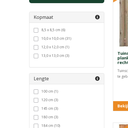
Kopmaat
8,5 x 8,5 cm (6)
10,0 x 10,0 cm (31)
12,0 x 12,0 cm (1)
Tuin
13,0 x 13,0 cm (3)
plan
rech
Tuinsc
te geb
Lengte
100 cm (1)
120 cm (3)
Beki
145 cm (3)
180 cm (3)
184 cm (10)