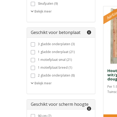
Sleufpalen (9)
Aanbi
Bekijk
meer
Geschikt voor betonplaat
3 gladde onderplaten (3)
1 gladde onderplaat (21)
1 motiefplaat smal (21)
1 motiefplaat breed (1)
Hout
wit/g
2 gladde onderplaten (8)
doug
Bekijk
meer
Per 1.
Tuinsc
Geschikt voor scherm hoogte
90 cm (7)