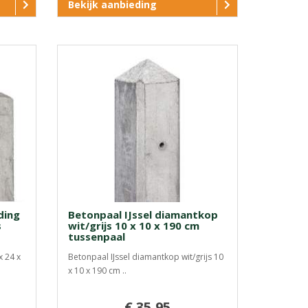
Bekijk aanbieding
ding
Betonpaal IJssel diamantkop
s
wit/grijs 10 x 10 x 190 cm
tussenpaal
x 24 x
Betonpaal IJssel diamantkop wit/grijs 10
x 10 x 190 cm ..
€ 35,95