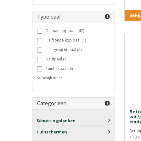
Beki
Type paal
Diamantkop paal (42)
Halfronde kop paal (1)
Lichtgewicht paal (5)
Sleufpaal (1)
Tuinhekpaal (8)
Bekijk
meer
Categorieën
Beto
wit/g
Schuttingplanken
eind
Betonp
Tuinschermen
x 10 x 