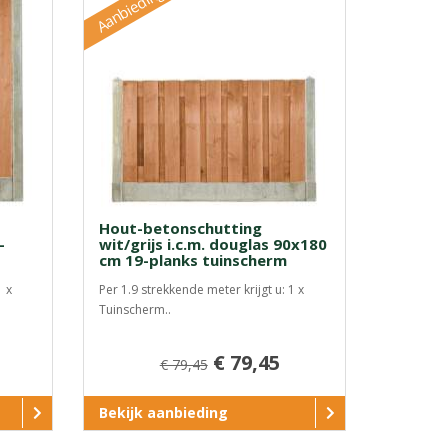
Aanbieding
Hout-betonschutting
-
wit/grijs i.c.m. douglas 90x180
cm 19-planks tuinscherm
1 x
Per 1.9 strekkende meter krijgt u: 1 x
Tuinscherm..
€ 79,45
€ 79,45
Bekijk aanbieding