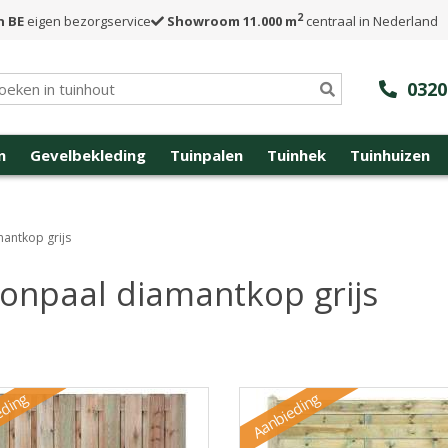
2
n BE
eigen bezorgservice
Showroom 11.000 m
centraal in Nederland
0320
n
Gevelbekleding
Tuinpalen
Tuinhek
Tuinhuizen
antkop grijs
onpaal diamantkop grijs
eding
Aanbieding