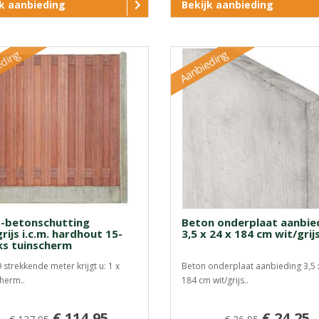
jk aanbieding
Bekijk aanbieding
eding
Aanbieding
-betonschutting
Beton onderplaat aanbie
rijs i.c.m. hardhout 15-
3,5 x 24 x 184 cm wit/grij
ks tuinscherm
9 strekkende meter krijgt u: 1 x
Beton onderplaat aanbieding 3,5 
herm..
184 cm wit/grijs..
€ 114,95
€ 24,25