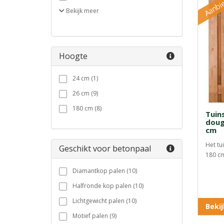
Aanbi
Bekijk
meer
Hoogte
24 cm (1)
26 cm (9)
180 cm (8)
Tuin
doug
cm
Het tu
Geschikt voor betonpaal
180 cm
Diamantkop palen (10)
Halfronde kop palen (10)
Lichtgewicht palen (10)
Beki
Motief palen (9)