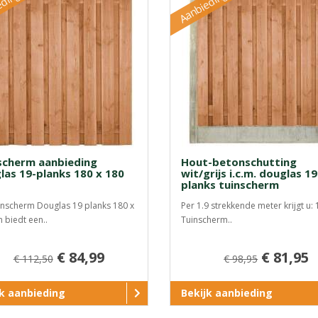
eding
Aanbieding
scherm aanbieding
Hout-betonschutting
las 19-planks 180 x 180
wit/grijs i.c.m. douglas 19
planks tuinscherm
inscherm Douglas 19 planks 180 x
Per 1.9 strekkende meter krijgt u: 
 biedt een..
Tuinscherm..
€ 84,99
€ 81,95
€ 112,50
€ 98,95
jk aanbieding
Bekijk aanbieding