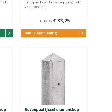
ijs 10
Betonpaal IJssel diamantkop wit/grijs 10
x 10 x 280 cm ..
€ 33,25
€ 36,95
Bekijk aanbieding
tkop
Betonpaal IJssel diamantkop