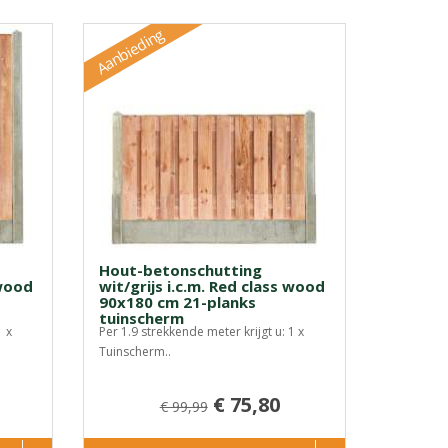
Aanbieding
Hout-betonschutting
 wood
wit/grijs i.c.m. Red class wood
90x180 cm 21-planks
tuinscherm
1 x
Per 1.9 strekkende meter krijgt u: 1 x
Tuinscherm..
€ 75,80
€ 99,99