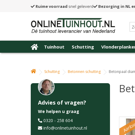
Ruime voorraad
snel geleverd
Bezorging in NL e
Tuinhout
Schutting
Vlonderplanke
Schutting
Betonnen schutting
Betonpaal diam
Bet
Advies of vragen?
We helpen u graag
Aanbi
0320 - 258 604
info@onlinetuinhout.nl