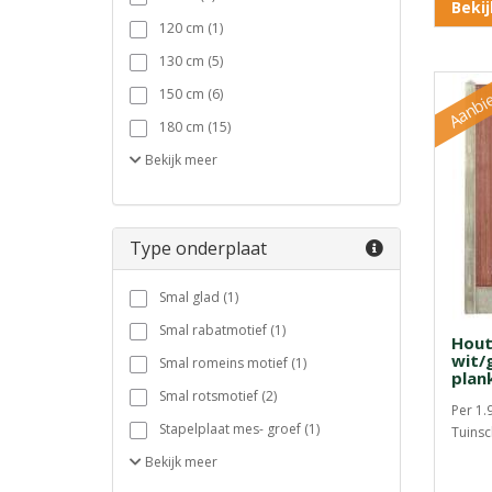
Beki
120 cm (1)
130 cm (5)
Aanbi
150 cm (6)
180 cm (15)
Bekijk
meer
Type onderplaat
Smal glad (1)
Smal rabatmotief (1)
Hout
wit/g
Smal romeins motief (1)
plan
Smal rotsmotief (2)
Per 1.
Stapelplaat mes- groef (1)
Tuinsc
Bekijk
meer