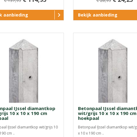
€ 137,95
€ 26,95
jk aanbieding
Bekijk aanbieding
npaal IJssel diamantkop
Betonpaal IJssel diaman
rijs 10 x 10 x 190 cm
wit/grijs 10 x 10 x 190 cm
paal
hoekpaal
aal IJssel diamantkop wit/grijs 10
Betonpaal IJssel diamantkop wit/gr
190 cm ..
x 10 x 190 cm ..