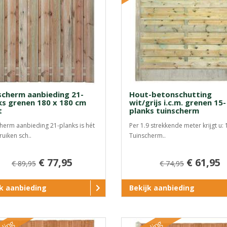
scherm aanbieding 21-
Hout-betonschutting
ks grenen 180 x 180 cm
wit/grijs i.c.m. grenen 15-
t
planks tuinscherm
herm aanbieding 21-planks is hét
Per 1.9 strekkende meter krijgt u: 
ruiken sch..
Tuinscherm..
€ 77,95
€ 61,95
€ 89,95
€ 74,95
jk aanbieding
Bekijk aanbieding