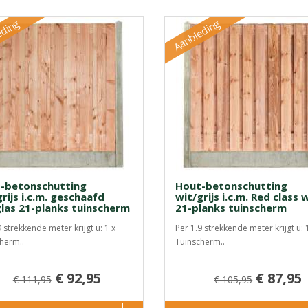
eding
Aanbieding
-betonschutting
Hout-betonschutting
rijs i.c.m. geschaafd
wit/grijs i.c.m. Red class
las 21-planks tuinscherm
21-planks tuinscherm
9 strekkende meter krijgt u: 1 x
Per 1.9 strekkende meter krijgt u: 
herm..
Tuinscherm..
€ 92,95
€ 87,95
€ 111,95
€ 105,95