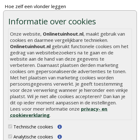
Hoe zelf een vlonder leggen
Hoe betonpaal plaatsen
Informatie over cookies
Hoe schutting plaatsen
Onze website,
Onlinetuinhout.nl
, maakt gebruik van
De 9 beste tuinschermen van Onlinetuinhout.nl
cookies en daarmee vergelijkbare technieken.
Onlinetuinhout.nl
gebruikt functionele cookies om het
Stijlvolle houtsoorten voor in de tuin
gedrag van websitebezoekers na te gaan en de
Duurzame tuin
website aan de hand van deze gegevens te
verbeteren. Daarnaast plaatsen derden marketing
Welke palen voor een schapenhek
cookies om gepersonaliseerde advertenties te tonen.
Met het plaatsen van marketing cookies worden
Alle populaire categorieën
persoonsgegevens verwerkt. Je geeft toestemming
voor deze verwerking wanneer je hieronder een vinkje
Tuinhout
Tuindeuren
plaatst. Wil je niet alle cookies accepteren? Dan kan je
dit op ieder moment aanpassen in de instellingen.
Schutting
Tuinschermen
Lees voor meer informatie onze
privacy- en
Vlonderplanken
Schuttingplanken
cookieverklaring
.
Tuinpalen
Steigerplanken
Technische cookies
Tuinhekken
Douglas hout
Analytische cookies