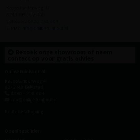
Kaapstanderweg 41
8243 RB Lelystad
Telefoon:
0320 258 604
E-mail:
info@onlinetuinhout.nl
Bezoek onze showroom of neem
contact op voor gratis advies
Onlinetuinhout.nl
Kaapstanderweg 41
8243 RB Lelystad
0320 - 258 604
info@onlinetuinhout.nl
Routebeschrijving
Openingstijden