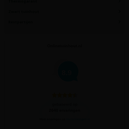
Thermogarant
Zwart tuinhout
Restpartijen
Onlinetuinhout.nl
8.9
gebaseerd op
2040
ervaringen
Meer ervaringen op
klantervaringen.nl