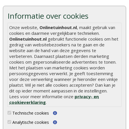
Hoe betonpaal plaatsen
Informatie over cookies
Hoe schutting plaatsen
De 9 beste tuinschermen van Onlinetuinhout.nl
Onze website,
Onlinetuinhout.nl
, maakt gebruik van
cookies en daarmee vergelijkbare technieken.
Stijlvolle houtsoorten voor in de tuin
Onlinetuinhout.nl
gebruikt functionele cookies om het
Duurzame tuin
gedrag van websitebezoekers na te gaan en de
website aan de hand van deze gegevens te
Welke palen voor een schapenhek
verbeteren. Daarnaast plaatsen derden marketing
cookies om gepersonaliseerde advertenties te tonen.
Met het plaatsen van marketing cookies worden
Alle populaire categorieën
persoonsgegevens verwerkt. Je geeft toestemming
Tuinhout
Tuindeuren
voor deze verwerking wanneer je hieronder een vinkje
plaatst. Wil je niet alle cookies accepteren? Dan kan je
Schutting
Tuinschermen
dit op ieder moment aanpassen in de instellingen.
Vlonderplanken
Schuttingplanken
Lees voor meer informatie onze
privacy- en
cookieverklaring
.
Tuinpalen
Steigerplanken
Technische cookies
Tuinhekken
Douglas hout
Analytische cookies
Tuinhuizen
Rabatdelen