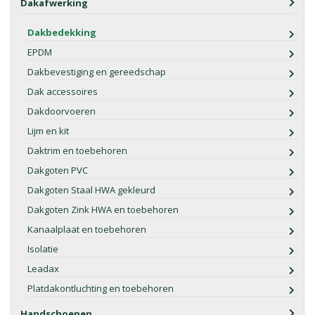
Dakafwerking
Dakbedekking
EPDM
Dakbevestiging en gereedschap
Dak accessoires
Dakdoorvoeren
Lijm en kit
Daktrim en toebehoren
Dakgoten PVC
Dakgoten Staal HWA gekleurd
Dakgoten Zink HWA en toebehoren
Kanaalplaat en toebehoren
Isolatie
Leadax
Platdakontluchting en toebehoren
Handschoenen