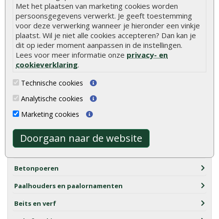
Met het plaatsen van marketing cookies worden
Schroeven
persoonsgegevens verwerkt. Je geeft toestemming
voor deze verwerking wanneer je hieronder een vinkje
Daktrim en kraaltrim
plaatst. Wil je niet alle cookies accepteren? Dan kan je
dit op ieder moment aanpassen in de instellingen.
Flenskopschroeven
Lees voor meer informatie onze
privacy- en
Bouten en moeren
cookieverklaring
.
Pluggen
Technische cookies
Gereedschap
Analytische cookies
Marketing cookies
Hang en sluitwerk
Balk- en regeldragers
Doorgaan naar de website
Bevestigingsmaterialen
Betonpoeren
Paalhouders en paalornamenten
Beits en verf