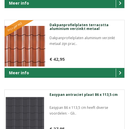
Meer info
Prijs per m2
Dakpanprofielplaten terracotta
aluminium verzinkt metaal
Dakpanprofielplaten aluminium verzinkt
metaal zijn prac..
€ 42,95
Meer info
Easypan antraciet plaat 86 x 113,5 cm
Easypan 86 x 113,5 cm heeft diverse
voordelen: - Gli..
€ 27,95