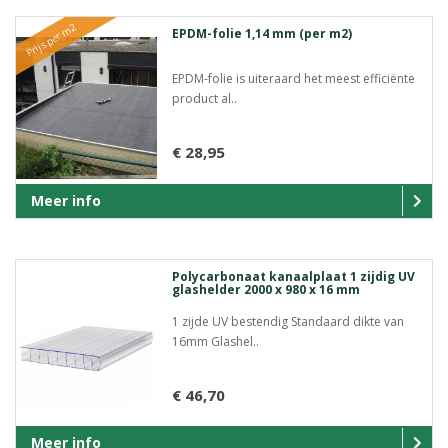
Prijs per m2
EPDM-folie 1,14 mm (per m2)
EPDM-folie is uiteraard het meest efficiënte
product al..
€ 28,95
Meer info
Polycarbonaat kanaalplaat 1 zijdig UV
glashelder 2000 x 980 x 16 mm
1 zijde UV bestendig Standaard dikte van
16mm Glashel..
€ 46,70
Meer info