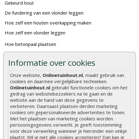
Gekeurd hout
De fundering van een vlonder leggen
Hoe zelf een houten overkapping maken
Hoe zelf een vlonder leggen
Hoe betonpaal plaatsen
Hoe schutting plaatsen
Informatie over cookies
De 9 beste tuinschermen van Onlinetuinhout.nl
Stijlvolle houtsoorten voor in de tuin
Onze website,
Onlinetuinhout.nl
, maakt gebruik van
cookies en daarmee vergelijkbare technieken.
Duurzame tuin
Onlinetuinhout.nl
gebruikt functionele cookies om het
Welke palen voor een schapenhek
gedrag van websitebezoekers na te gaan en de
website aan de hand van deze gegevens te
verbeteren. Daarnaast plaatsen derden marketing
Alle populaire categorieën
cookies om gepersonaliseerde advertenties te tonen.
Met het plaatsen van marketing cookies worden
Tuinhout
Tuindeuren
persoonsgegevens verwerkt. Je geeft toestemming
Schutting
Tuinschermen
voor deze verwerking wanneer je hieronder een vinkje
plaatst. Wil je niet alle cookies accepteren? Dan kan je