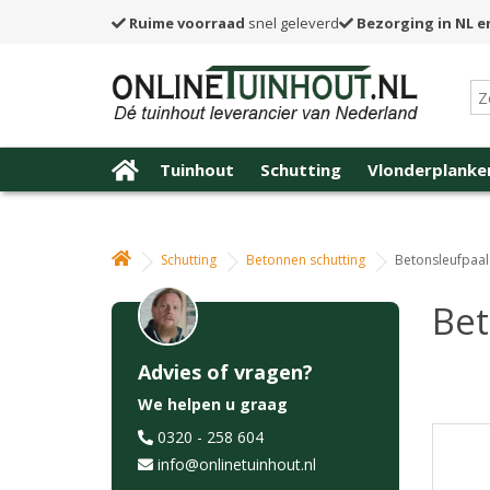
Ruime voorraad
snel geleverd
Bezorging in NL e
Tuinhout
Schutting
Vlonderplanke
Schutting
Betonnen schutting
Betonsleufpaal 
Bet
Advies of vragen?
We helpen u graag
0320 - 258 604
info@onlinetuinhout.nl