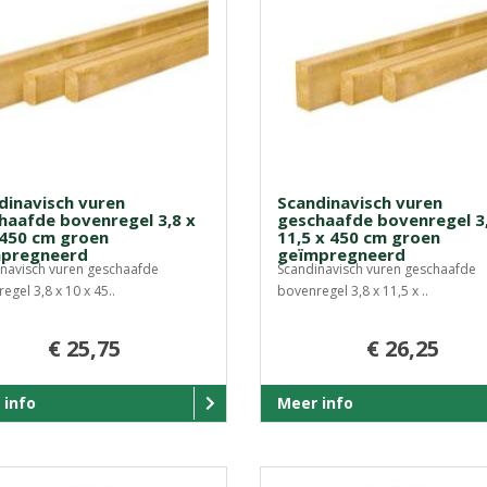
dinavisch vuren
Scandinavisch vuren
haafde bovenregel 3,8 x
geschaafde bovenregel 3,
 450 cm groen
11,5 x 450 cm groen
pregneerd
geïmpregneerd
navisch vuren geschaafde
Scandinavisch vuren geschaafde
egel 3,8 x 10 x 45..
bovenregel 3,8 x 11,5 x ..
€ 25,75
€ 26,25
 info
Meer info