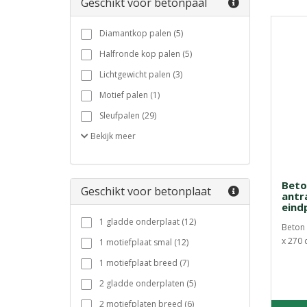
Geschikt voor betonpaal
Diamantkop palen (5)
Halfronde kop palen (5)
Lichtgewicht palen (3)
Motief palen (1)
Sleufpalen (29)
Bekijk
meer
Beto
Geschikt voor betonplaat
antr
eind
1 gladde onderplaat (12)
Beton 
x 270 
1 motiefplaat smal (12)
1 motiefplaat breed (7)
2 gladde onderplaten (5)
2 motiefplaten breed (6)