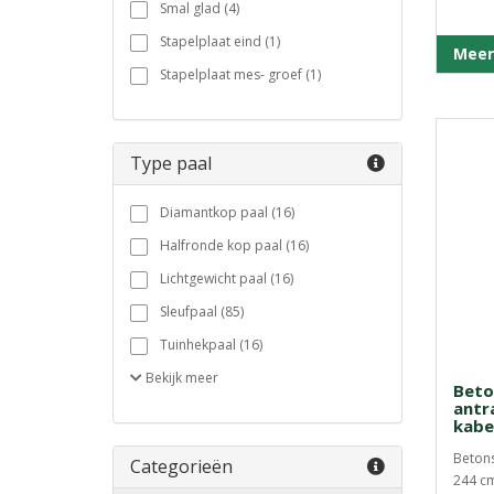
Smal glad (4)
Stapelplaat eind (1)
Meer
Stapelplaat mes- groef (1)
Type paal
Diamantkop paal (16)
Halfronde kop paal (16)
Lichtgewicht paal (16)
Sleufpaal (85)
Tuinhekpaal (16)
Bekijk
meer
Beto
antra
kabe
Betons
Categorieën
244 cm