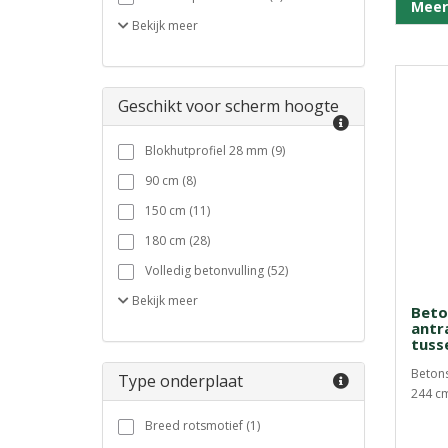
Meer
Bekijk
meer
Geschikt voor scherm hoogte
Blokhutprofiel 28 mm (9)
90 cm (8)
150 cm (11)
180 cm (28)
Volledig betonvulling (52)
Bekijk
meer
Beto
antra
tuss
Betons
Type onderplaat
244 cm
Breed rotsmotief (1)