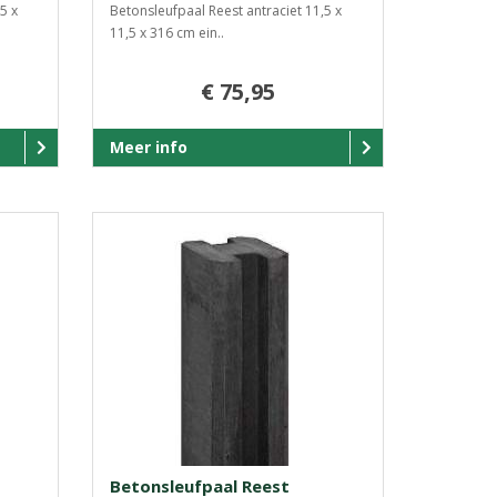
5 x
Betonsleufpaal Reest antraciet 11,5 x
11,5 x 316 cm ein..
€ 75,95
Meer info
Betonsleufpaal Reest