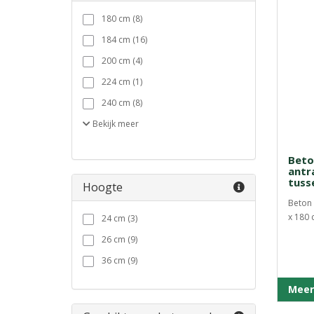
180 cm (8)
184 cm (16)
200 cm (4)
224 cm (1)
240 cm (8)
Bekijk
meer
Beto
antr
tuss
Hoogte
Beton 
x 180 
24 cm (3)
26 cm (9)
36 cm (9)
Meer