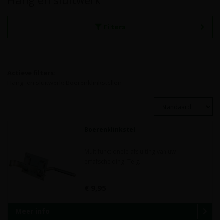
Hang en sluitwerk
Filters
Actieve filters:
Hang- en sluitwerk: Boerenklinkstellen
Boerenklinkstel
Multifunctionele afsluiting van uw
erfafscheiding. Te g..
€ 9,95
Meer info