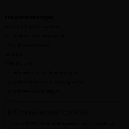
Veelgestelde vragen
Wat u moet weten over hout
Berekenen van de hoeveelheid
Foto's en voorbeelden
Montage
Gekeurd hout
De fundering van een vlonder leggen
Hoe zelf een houten overkapping maken
Hoe zelf een vlonder leggen
Hoe betonpaal plaatsen
Informatie over cookies
Hoe schutting plaatsen
De 9 beste tuinschermen van Onlinetuinhout.nl
Onze website,
Onlinetuinhout.nl
, maakt gebruik van
cookies en daarmee vergelijkbare technieken.