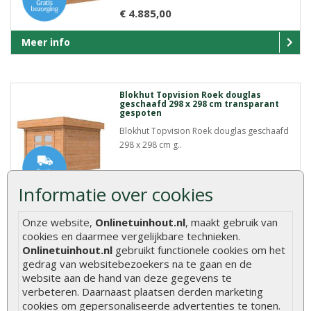
€ 4.885,00
Meer info
Blokhut Topvision Roek douglas
geschaafd 298 x 298 cm transparant
gespoten
Blokhut Topvision Roek douglas geschaafd
298 x 298 cm g..
€ 5.569,00
Informatie over cookies
Meer info
Onze website,
Onlinetuinhout.nl
, maakt gebruik van
cookies en daarmee vergelijkbare technieken.
Onlinetuinhout.nl
gebruikt functionele cookies om het
gedrag van websitebezoekers na te gaan en de
Blokhut Topvision Roek douglas
geschaafd 298 x 298 cm zwarte wanden
website aan de hand van deze gegevens te
verbeteren. Daarnaast plaatsen derden marketing
Blokhut Topvision Roek douglas geschaafd
cookies om gepersonaliseerde advertenties te tonen.
298 x 298 cm z..