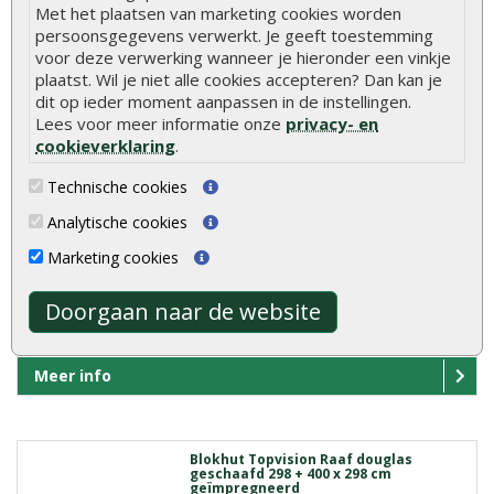
Met het plaatsen van marketing cookies worden
persoonsgegevens verwerkt. Je geeft toestemming
€ 5.315,00
voor deze verwerking wanneer je hieronder een vinkje
plaatst. Wil je niet alle cookies accepteren? Dan kan je
dit op ieder moment aanpassen in de instellingen.
Meer info
Lees voor meer informatie onze
privacy- en
cookieverklaring
.
Technische cookies
Blokhut Topvision Raaf douglas
geschaafd 298 + 400 x 298 cm
Analytische cookies
Blokhut Topvision Raaf douglas geschaafd
Marketing cookies
298 + 400 x 29..
Doorgaan naar de website
€ 7.235,00
Meer info
Blokhut Topvision Raaf douglas
geschaafd 298 + 400 x 298 cm
geïmpregneerd