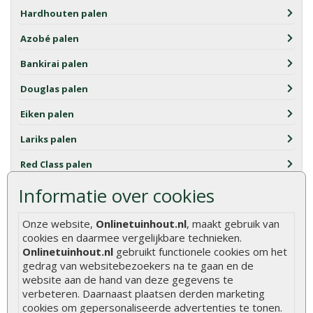
Hardhouten palen
Azobé palen
Bankirai palen
Douglas palen
Eiken palen
Lariks palen
Red Class palen
Informatie over cookies
Bamboestokken
Kastanje palen
Onze website,
Onlinetuinhout.nl
, maakt gebruik van
cookies en daarmee vergelijkbare technieken.
Zwarte tuinpalen
Onlinetuinhout.nl
gebruikt functionele cookies om het
gedrag van websitebezoekers na te gaan en de
Palissaden rond
website aan de hand van deze gegevens te
Ronde palen
verbeteren. Daarnaast plaatsen derden marketing
cookies om gepersonaliseerde advertenties te tonen.