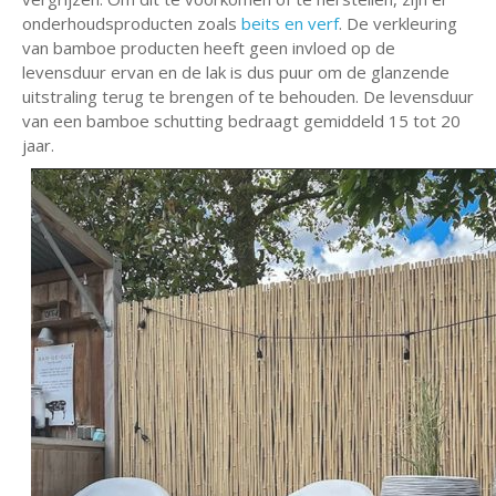
onderhoudsproducten zoals
beits en verf
. De verkleuring
van bamboe producten heeft geen invloed op de
levensduur ervan en de lak is dus puur om de glanzende
uitstraling terug te brengen of te behouden. De levensduur
van een bamboe schutting bedraagt gemiddeld 15 tot 20
jaar.