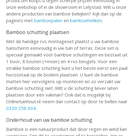
producten koopt u tegen scherpe prijzen eenvoudig in
onze webshop of in de showroom in Lelystad. Wilt u onze
andere producten van bamboe bekijken? Kijk dan op de
pagina’s met
bamboepalen
en
bamboehekken
.
Bamboo schutting plaatsen
Met de handige rvs montageset plaatst u uw bamboe
tuinscherm eenvoudig in uw tuin of terras. Deze set is
speciaal gemaakt voor bamboe schuttingen en bestaat uit
1 boor, 8 bouten (+moer) en 4 rvs beugels. Voor een
strakke bamboe schutting kunt u het beste eerst een paal
horizontaal op de bodem plaatsen. U kunt de bamboe
matten hier vervolgens op monteren en zo verzakt uw
bamboe schutting niet. Wilt u de schutting liever laten
plaatsen door een vakman? Ook dat is mogelijk bij
Onlinetuinhout.nl: neem dan contact op door te bellen naar
0320 258 604
.
Onderhoud van uw bamboe schutting
Bamboe is een natuurproduct dat door regen en wind kan
vergrijzen. Om dit te voorkomen of te herstellen, zijn er