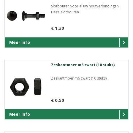
Slotbouten voor al uw houtverbindingen.
Deze slotbouten..
€ 1,30
Meer info
Zeskantmoer m6 zwart (10 stuks)
Zeskantmoer m6 zwart (10 stuks) ..
€ 0,50
Meer info