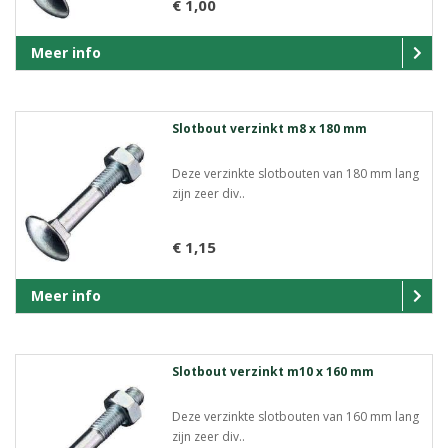
€ 1,00
Meer info
Slotbout verzinkt m8 x 180 mm
Deze verzinkte slotbouten van 180 mm lang
zijn zeer div..
€ 1,15
Meer info
Slotbout verzinkt m10 x 160 mm
Deze verzinkte slotbouten van 160 mm lang
zijn zeer div..