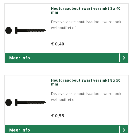
Houtdraadbout zwart verzinkt 8 x 40
mm
Deze verzinkte houtdraadbout wordt ook
wel houtfret of ..
€ 0,40
Meer info
Houtdraadbout zwart verzinkt 8 x 50
mm
Deze verzinkte houtdraadbout wordt ook
wel houtfret of ..
€ 0,55
Meer info