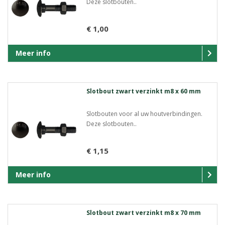
Deze slotbouten..
€ 1,00
Meer info
Slotbout zwart verzinkt m8 x 60 mm
Slotbouten voor al uw houtverbindingen.
Deze slotbouten..
€ 1,15
Meer info
Slotbout zwart verzinkt m8 x 70 mm