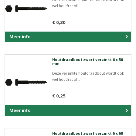
wel houtfret of ..
€ 0,30
Meer info
Houtdraadbout zwart verzinkt 6 x 50
mm
Deze verzinkte houtdraadbout wordt ook
wel houtfret of ..
€ 0,25
Meer info
Houtdraadbout zwart verzinkt 6 x 60