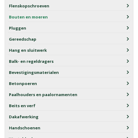
Flenskopschroeven
Bouten en moeren
Pluggen
Gereedschap
Hang en sluitwerk
Balk- en regeldragers
Bevestigingsmaterialen
Betonpoeren
Paalhouders en paalornamenten
Beits en verf
Dakafwerking
Handschoenen