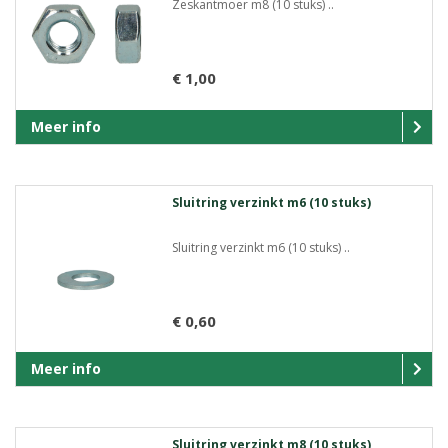
Zeskantmoer m8 (10 stuks) ..
€ 1,00
Meer info
Sluitring verzinkt m6 (10 stuks)
Sluitring verzinkt m6 (10 stuks) ..
€ 0,60
Meer info
Sluitring verzinkt m8 (10 stuks)