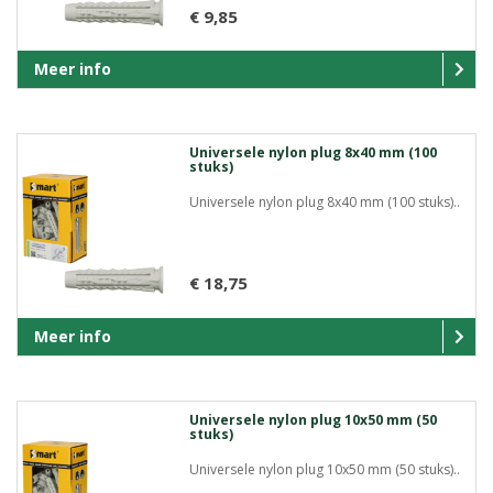
€ 9,85
Meer info
Universele nylon plug 8x40 mm (100
stuks)
Universele nylon plug 8x40 mm (100 stuks)..
€ 18,75
Meer info
Universele nylon plug 10x50 mm (50
stuks)
Universele nylon plug 10x50 mm (50 stuks)..