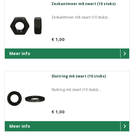
Zeskantmoer m8 zwart (10 stuks)
Zeskantmoer m8 zwart (10 stuks) ..
€ 1,00
Meer info
Sluitring m6 zwart (10 stuks)
Sluitring m6 zwart (10 stuks) ..
€ 1,00
Meer info