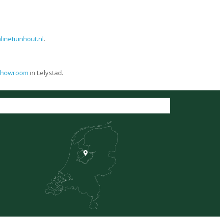
linetuinhout.nl
.
showroom
in Lelystad.