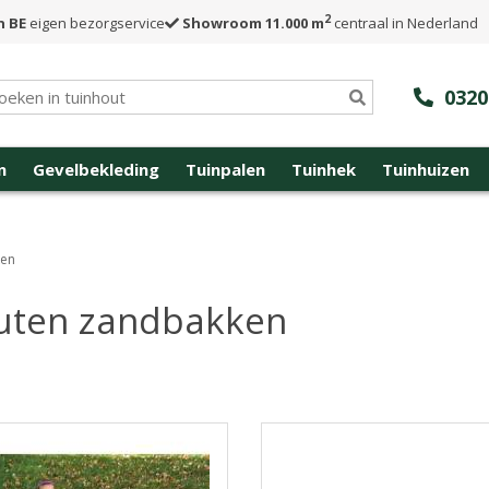
2
n BE
eigen bezorgservice
Showroom 11.000 m
centraal in Nederland
0320
n
Gevelbekleding
Tuinpalen
Tuinhek
Tuinhuizen
ken
uten zandbakken