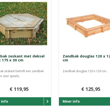
bak zeskant met deksel
Zandbak douglas 120 x 1
x 175 x 30 cm
cm
k zeskant betreft een zandbek
Zandbak douglas 120 x 120 cm..
n zeer speels..
€ 119,95
€ 125,95
 info
Meer info