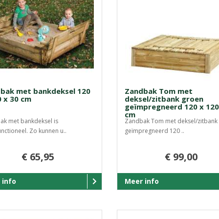
bak met bankdeksel 120
Zandbak Tom met
0 x 30 cm
deksel/zitbank groen
geïmpregneerd 120 x 120
cm
k met bankdeksel is
Zandbak Tom met deksel/zitbank
unctioneel. Zo kunnen u..
geïmpregneerd 120 ..
€ 65,95
€ 99,00
 info
Meer info