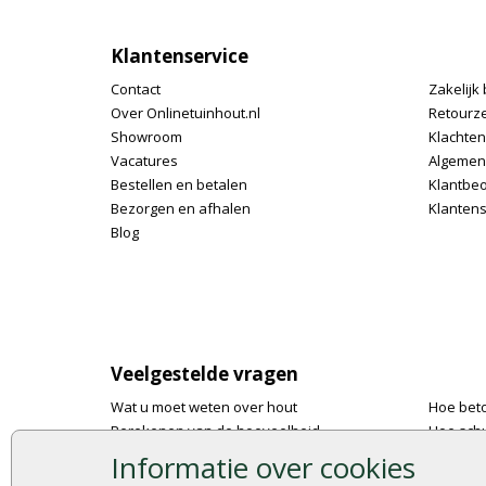
Klantenservice
Contact
Zakelijk 
Over Onlinetuinhout.nl
Retourz
Showroom
Klachte
Vacatures
Algemen
Bestellen en betalen
Klantbe
Bezorgen en afhalen
Klantens
Blog
Veelgestelde vragen
Wat u moet weten over hout
Hoe bet
Berekenen van de hoeveelheid
Hoe schu
Foto's en voorbeelden
De 9 bes
Informatie over cookies
Montage
Onlinetu