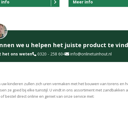
 info
Meer info
nnen we u helpen het juiste product te vin
t het ons weten
0320 - 258 604
info@onlinetuinhout.nl
en uw kinderen zullen zich uren vermaken met het bouwen van torens en h
n ze goed bij elke tuinstijl. U vindt in ons assortiment met zandbakken al
f bestel direct online en geniet van onze service met: