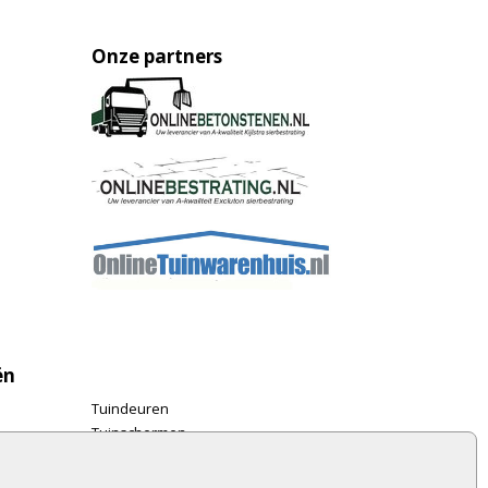
Onze partners
ën
Tuindeuren
Tuinschermen
Schuttingplanken
Steigerplanken