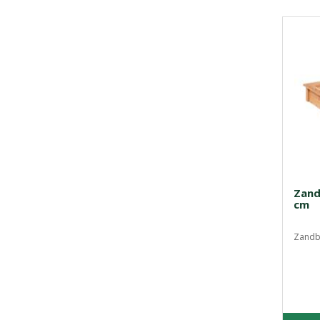
Zand
cm
Zandba