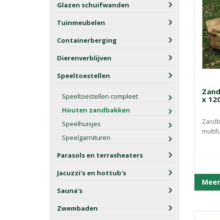
Glazen schuifwanden
Tuinmeubelen
Containerberging
Dierenverblijven
Speeltoestellen
Zand
Speeltoestellen compleet
x 12
Houten zandbakken
Zandba
Speelhuisjes
multif
Speelgarnituren
Parasols en terrasheaters
Jacuzzi's en hottub's
Meer
Sauna's
Zwembaden