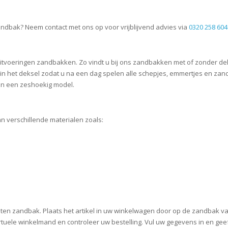
ndbak? Neem contact met ons op voor vrijblijvend advies via
0320 258 604
 uitvoeringen zandbakken. Zo vindt u bij ons zandbakken met of zonder de
in het deksel zodat u na een dag spelen alle schepjes, emmertjes en zandv
en een zeshoekig model.
an verschillende materialen zoals:
en zandbak. Plaats het artikel in uw winkelwagen door op de zandbak van 
tuele winkelmand en controleer uw bestelling. Vul uw gegevens in en geef 