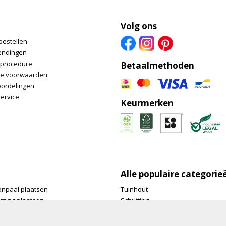
Volg ons
bestellen
endingen
nprocedure
Betaalmethoden
e voorwaarden
oordelingen
ervice
Keurmerken
Alle populaire categorie
onpaal plaatsen
Tuinhout
tting plaatsen
Schutting
te tuinschermen van
Vlonderplanken
inhout.nl
Tuinpalen