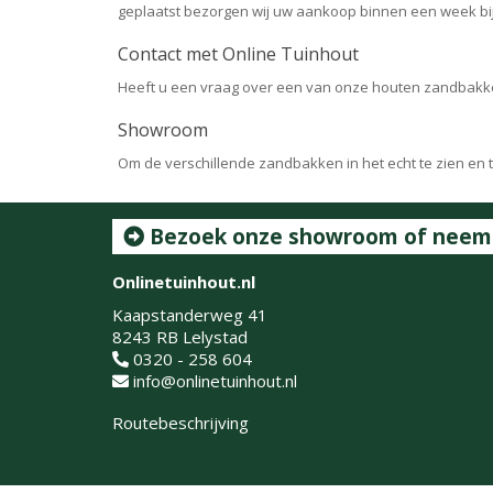
geplaatst bezorgen wij uw aankoop binnen een week bij
Contact met Online Tuinhout
Heeft u een vraag over een van onze houten zandbakk
Showroom
Om de verschillende zandbakken in het echt te zien en 
Bezoek onze showroom of neem c
Onlinetuinhout.nl
Kaapstanderweg 41
8243 RB Lelystad
0320 - 258 604
info@onlinetuinhout.nl
Routebeschrijving