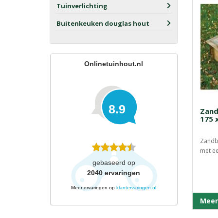
Tuinverlichting
Buitenkeuken douglas hout
Onlinetuinhout.nl
8.9
Zand
175 
Zandba
met ee
gebaseerd op
2040
ervaringen
Meer ervaringen op
klantervaringen.nl
Meer