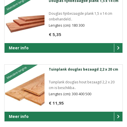
Meerdere lengtes
Douglas fijnbezaagde plank 1,5 x 14 cm
Douglas fijnbezaagde plank 1,5 x 14 cm
onbehandeld..
Lengtes (cm): 180 300
€ 5,35
Meer info
Meerdere lengtes
Tuinplank douglas bezaagd 2,2 x 20 cm
Tuinplank douglas hout bezaagd 2,2 x 20
cm is beschikba..
Lengtes (cm): 300 400 500
€ 11,95
Meer info