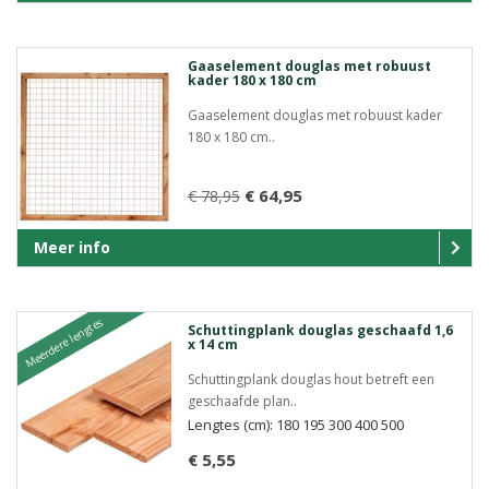
Gaaselement douglas met robuust
kader 180 x 180 cm
Gaaselement douglas met robuust kader
180 x 180 cm..
€ 64,95
€ 78,95
Meer info
Meerdere lengtes
Schuttingplank douglas geschaafd 1,6
x 14 cm
Schuttingplank douglas hout betreft een
geschaafde plan..
Lengtes (cm): 180 195 300 400 500
€ 5,55