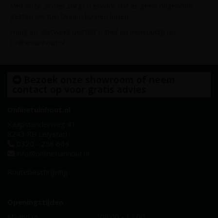
Met onze sloten zorgt u ervoor dat er geen ongenode
gasten uw tuin binnen kunnen lopen.
Hang en sluitwerk bestelt u snel en eenvoudig op
Onlinetuinhout.nl.
Bezoek onze showroom of neem
contact op voor gratis advies
Onlinetuinhout.nl
Kaapstanderweg 41
8243 RB Lelystad
0320 - 258 604
info@onlinetuinhout.nl
Routebeschrijving
Openingstijden
Maandag
08:00 - 17:00