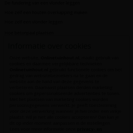
De fundering van een vlonder leggen
Hoe zelf een houten overkapping maken
Hoe zelf een vlonder leggen
Hoe betonpaal plaatsen
Hoe schutting plaatsen
Informatie over cookies
De 9 beste tuinschermen van Onlinetuinhout.nl
Onze website,
Onlinetuinhout.nl
, maakt gebruik van
Stijlvolle houtsoorten voor in de tuin
cookies en daarmee vergelijkbare technieken.
Onlinetuinhout.nl
gebruikt functionele cookies om het
Duurzame tuin
gedrag van websitebezoekers na te gaan en de
Welke palen voor een schapenhek
website aan de hand van deze gegevens te
verbeteren. Daarnaast plaatsen derden marketing
cookies om gepersonaliseerde advertenties te tonen.
Alle populaire categorieën
Met het plaatsen van marketing cookies worden
persoonsgegevens verwerkt. Je geeft toestemming
Tuinhout
Tuindeuren
voor deze verwerking wanneer je hieronder een vinkje
Schutting
Tuinschermen
plaatst. Wil je niet alle cookies accepteren? Dan kan je
dit op ieder moment aanpassen in de instellingen.
Vlonderplanken
Schuttingplanken
Lees voor meer informatie onze
privacy- en