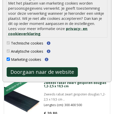
Meer info
Met het plaatsen van marketing cookies worden
persoonsgegevens verwerkt. Je geeft toestemming
voor deze verwerking wanneer je hieronder een vinkje
plaatst. Wil je niet alle cookies accepteren? Dan kan je
Meerdere lengtes
Zweeds rabat douglas excellent zwart
dit op ieder moment aanpassen in de instellingen.
gespoten 1,1-2,7 x 19,5 cm
Lees voor meer informatie onze
privacy- en
Zweeds rabat douglas excellent zwart
cookieverklaring
.
gespoten 1,1-2,7 x..
Technische cookies
Lengtes (cm): 300 400 500
Analytische cookies
€ 17,95
Marketing cookies
Meer info
Doorgaan naar de website
Meerdere lengtes
Zweeds rabat zwart gespoten douglas
1,2-2,5 x 19,5 cm
Zweeds rabat zwart gespoten douglas 1,2-
2,5 x 19,5 cm ..
Lengtes (cm): 300 400 500
€ 20,80