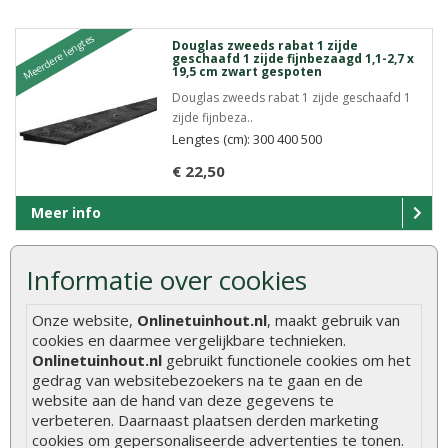
Meerdere lengtes
Douglas zweeds rabat 1 zijde
geschaafd 1 zijde fijnbezaagd 1,1-2,7 x
19,5 cm zwart gespoten
Douglas zweeds rabat 1 zijde geschaafd 1
zijde fijnbeza..
Lengtes (cm): 300 400 500
€ 22,50
Meer info
Informatie over cookies
Meerdere lengtes
Douglas zweeds rabat 1 zijde
geschaafd 1 zijde fijnbezaagd 1,1-2,7 x
19,5 cm grijs gespoten
Onze website,
Onlinetuinhout.nl
, maakt gebruik van
cookies en daarmee vergelijkbare technieken.
Douglas zweeds rabat 1 zijde geschaafd 1
Onlinetuinhout.nl
gebruikt functionele cookies om het
zijde fijnbeza..
gedrag van websitebezoekers na te gaan en de
Lengtes (cm): 300 400 500
website aan de hand van deze gegevens te
€ 22,45
verbeteren. Daarnaast plaatsen derden marketing
cookies om gepersonaliseerde advertenties te tonen.