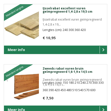
Meerdere lengtes
IJsselrabat excellent vuren
geïmpregneerd 1,4-2,8 x 19,5 cm
IJsselrabat excellent vuren geïmpregneerd
1,4-2,8 x 19,..
Lengtes (cm): 240 300 360 420
€ 10,95
Meer info
Meerdere lengtes
Zweeds rabat vuren bruin
geïmpregneerd 1,6-1,9 x 14,5 cm
Zweeds rabat vuren bruin geïmpregneerd
Lengtes (cm): 150 180 210 240 270 300 330
1,6-1,9 x 14,5 c..
360 390 420 450 480 510 540 570 600
€ 7,50
Meer info