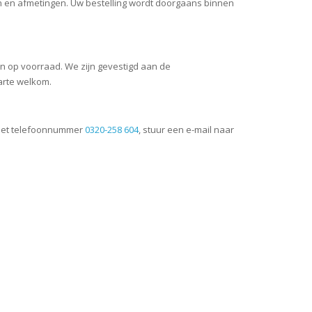
en en afmetingen. Uw bestelling wordt doorgaans binnen
en op voorraad. We zijn gevestigd aan de
arte welkom.
t het telefoonnummer
0320-258 604
, stuur een e-mail naar