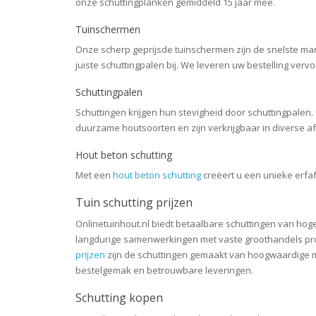
onze schuttingplanken gemiddeld 15 jaar mee.
Tuinschermen
Onze scherp geprijsde tuinschermen zijn de snelste mani
juiste schuttingpalen bij. We leveren uw bestelling verv
Schuttingpalen
Schuttingen krijgen hun stevigheid door schuttingpale
duurzame houtsoorten en zijn verkrijgbaar in diverse a
Hout beton schutting
Met een
hout beton schutting
creëert u een unieke erfa
Tuin schutting prijzen
Onlinetuinhout.nl
biedt betaalbare schuttingen van hoge 
langdurige samenwerkingen met vaste groothandels pro
prijzen
zijn de schuttingen gemaakt van hoogwaardige ma
bestelgemak en betrouwbare leveringen.
Schutting kopen