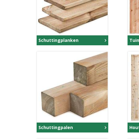
Schuttingplanken
Tui
Schuttingpalen
Hou