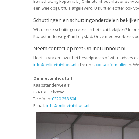
Een schutting kopen is bij Onlinetuinhout.nl zeer eenv
één week bij u thuis afgeleverd. U kunt er echter ook vo
Schuttingen en schuttingonderdelen bekijk
Wilt u onze schuttingen eerst in het echt bekijken? In 
Kaapstanderweg 41 in Lelystad. Onze medewerkers voorz
Neem contact op met Onlinetuinhout.nl
Heeft u vragen over het bestelproces of wilt u advies o
info@onlinetuinhout.nl
of vul het
contactformulier
in. We
Onlinetuinhout.nl
Kaapstanderweg 41
8243 RB Lelystad
Telefoon:
0320-258 604
E-mail:
info@onlinetuinhout.nl