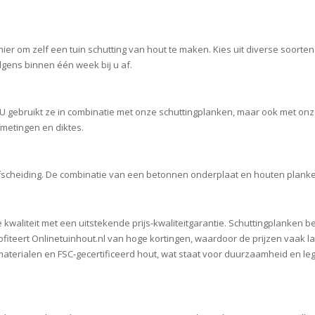
er om zelf een tuin schutting van hout te maken. Kies uit diverse soorte
olgens binnen één week bij u af.
n. U gebruikt ze in combinatie met onze schuttingplanken, maar ook met 
fmetingen en diktes.
fscheiding. De combinatie van een betonnen onderplaat en houten planken
kwaliteit met een uitstekende prijs-kwaliteitgarantie. Schuttingplanken b
fiteert
Onlinetuinhout.nl
van hoge kortingen, waardoor de prijzen vaak l
terialen en FSC-gecertificeerd hout, wat staat voor duurzaamheid en le