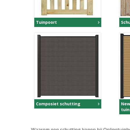
Tuinpoort
Sch
Composiet schutting
New
tui
Waarom een schutting kopen bij Onlinetuinho