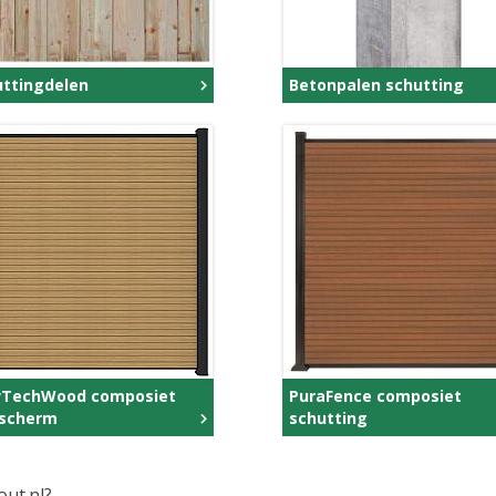
uttingdelen
Betonpalen schutting
TechWood composiet
PuraFence composiet
nscherm
schutting
ut.nl?