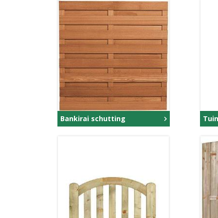
Bankirai schutting
Tui