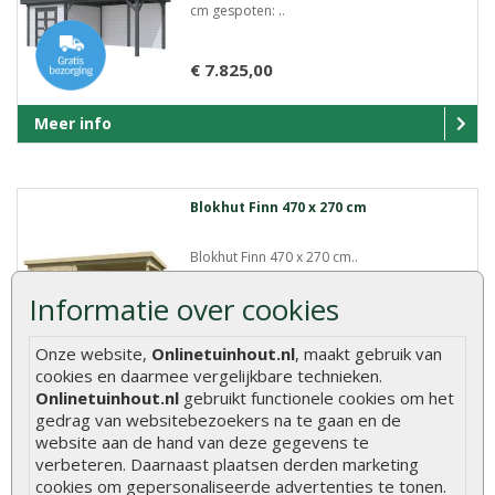
cm gespoten: ..
€ 7.825,00
Meer info
Blokhut Finn 470 x 270 cm
Blokhut Finn 470 x 270 cm..
Informatie over cookies
€ 1.895,00
Onze website,
Onlinetuinhout.nl
, maakt gebruik van
cookies en daarmee vergelijkbare technieken.
Meer info
Onlinetuinhout.nl
gebruikt functionele cookies om het
gedrag van websitebezoekers na te gaan en de
website aan de hand van deze gegevens te
verbeteren. Daarnaast plaatsen derden marketing
Blokhut Julia 315 x 315 cm
cookies om gepersonaliseerde advertenties te tonen.