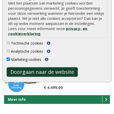
Met het plaatsen van marketing cookies worden
Blokhut Julia 315 x 315 cm..
persoonsgegevens verwerkt. Je geeft toestemming
voor deze verwerking wanneer je hieronder een vinkje
plaatst. Wil je niet alle cookies accepteren? Dan kan je
dit op ieder moment aanpassen in de instellingen.
€ 2.999,00
Lees voor meer informatie onze
privacy- en
cookieverklaring
.
Meer info
Technische cookies
Analytische cookies
Blokhut Julia met aanbouw 665 x 315
Marketing cookies
cm
Blokhut Julia met aanbouw 665 x 315 cm..
Doorgaan naar de website
€ 4.495,00
Meer info