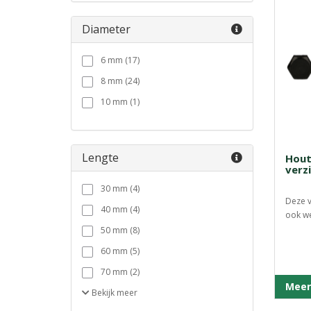
Diameter
6 mm (17)
8 mm (24)
10 mm (1)
Lengte
Hout
verz
30 mm (4)
Deze v
40 mm (4)
ook wel
50 mm (8)
60 mm (5)
70 mm (2)
Meer
Bekijk
meer