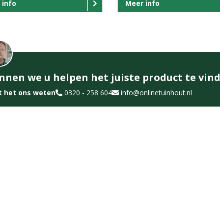
 info
Meer info
nnen we u helpen het juiste product te vin
t het ons weten
0320 - 258 604
info@onlinetuinhout.nl