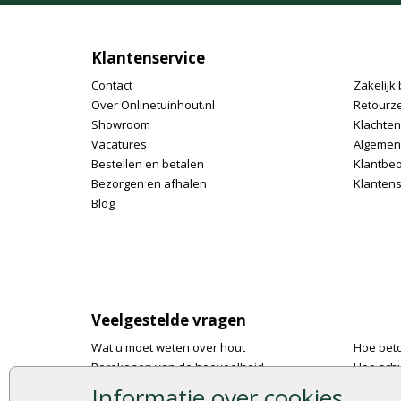
Klantenservice
Contact
Zakelijk 
Over Onlinetuinhout.nl
Retourz
Showroom
Klachte
Vacatures
Algemen
Bestellen en betalen
Klantbe
Bezorgen en afhalen
Klantens
Blog
Veelgestelde vragen
Wat u moet weten over hout
Hoe bet
Berekenen van de hoeveelheid
Hoe schu
Foto's en voorbeelden
De 9 bes
Informatie over cookies