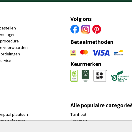
Volg ons
bestellen
endingen
nprocedure
Betaalmethoden
e voorwaarden
oordelingen
ervice
Keurmerken
Alle populaire categorie
onpaal plaatsen
Tuinhout
tting plaatsen
Schutting
te tuinschermen van
Vlonderplanken