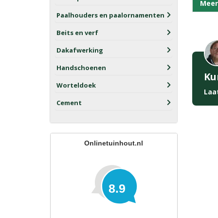
Meer
Paalhouders en paalornamenten
Beits en verf
Dakafwerking
Handschoenen
Ku
Worteldoek
Laa
Cement
Onlinetuinhout.nl
8.9