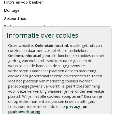
Foto's en voorbeelden
Montage
Gekeurd hout
De fundering van een vlonder leggen
Informatie over cookies
Hoe zelf een houten overkapping maken
Hoe zelf een vlonder leggen
Onze website,
Onlinetuinhout.nl
, maakt gebruik van
cookies en daarmee vergelijkbare technieken.
Hoe betonpaal plaatsen
Onlinetuinhout.nl
gebruikt functionele cookies om het
Hoe schutting plaatsen
gedrag van websitebezoekers na te gaan en de
website aan de hand van deze gegevens te
De 9 beste tuinschermen van Onlinetuinhout.nl
verbeteren. Daarnaast plaatsen derden marketing
cookies om gepersonaliseerde advertenties te tonen.
Stijlvolle houtsoorten voor in de tuin
Met het plaatsen van marketing cookies worden
Duurzame tuin
persoonsgegevens verwerkt. Je geeft toestemming
voor deze verwerking wanneer je hieronder een vinkje
Welke palen voor een schapenhek
plaatst. Wil je niet alle cookies accepteren? Dan kan je
dit op ieder moment aanpassen in de instellingen.
Alle populaire categorieën
Lees voor meer informatie onze
privacy- en
cookieverklaring
.