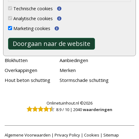
Tuinhout
Tuindeuren
Technische cookies
Schutting
Tuinschermen
Analytische cookies
Vlonderplanken
Schuttingplanken
Marketing cookies
Tuinpalen
Steigerplanken
Tuinhekken
Douglas hout
Doorgaan naar de website
Tuinhuizen
Rabatdelen
Blokhutten
Aanbiedingen
Overkappingen
Merken
Hout beton schutting
Stormschade schutting
Onlinetuinhout.nl ©2026
8.9
/
10
|
2040
waarderingen
Algemene Voorwaarden
|
Privacy Policy
|
Cookies
|
Sitemap