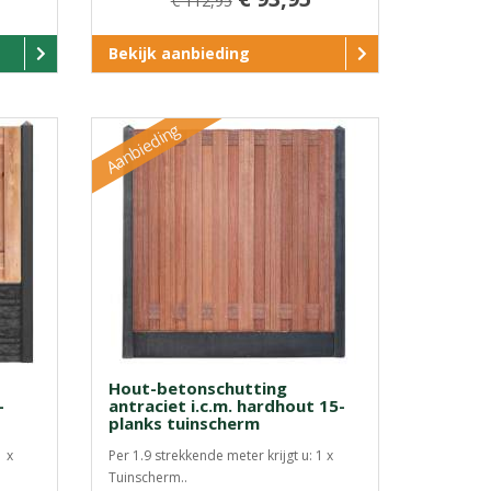
€ 112,95
Bekijk aanbieding
Aanbieding
Hout-betonschutting
-
antraciet i.c.m. hardhout 15-
planks tuinscherm
1 x
Per 1.9 strekkende meter krijgt u: 1 x
Tuinscherm..