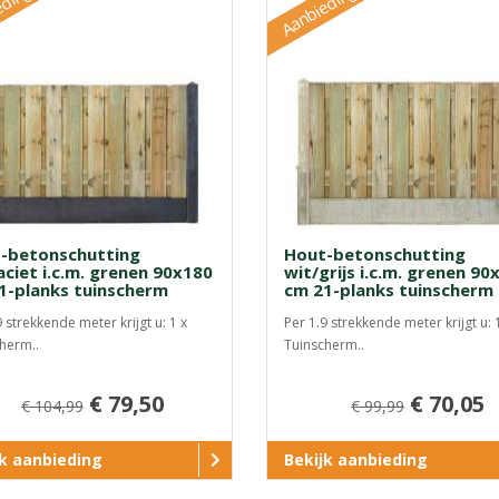
eding
Aanbieding
-betonschutting
Hout-betonschutting
aciet i.c.m. grenen 90x180
wit/grijs i.c.m. grenen 90
1-planks tuinscherm
cm 21-planks tuinscherm
9 strekkende meter krijgt u: 1 x
Per 1.9 strekkende meter krijgt u: 
herm..
Tuinscherm..
€ 79,50
€ 70,05
€ 104,99
€ 99,99
jk aanbieding
Bekijk aanbieding