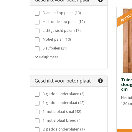
Aanbi
Diamantkop palen (19)
Halfronde kop palen (12)
Lichtgewicht palen (17)
Motief palen (10)
Sleufpalen (21)
Bekijk
meer
Tuin
Geschikt voor betonplaat
doug
cm
3 gladde onderplaten (8)
Het tu
1 gladde onderplaat (42)
180 cm
1 motiefplaat smal (42)
1 motiefplaat breed (4)
2 gladde onderplaten (17)