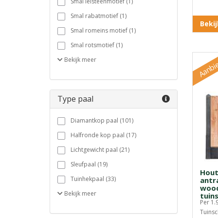
Smal leisteenmotief (1)
Smal rabatmotief (1)
Beki
Smal romeins motief (1)
Smal rotsmotief (1)
Aanbi
Bekijk
meer
Type paal
Diamantkop paal (101)
Halfronde kop paal (17)
Lichtgewicht paal (21)
Sleufpaal (19)
Hout
Tuinhekpaal (33)
antra
wood
Bekijk
meer
tuin
Per 1.
Tuinsc