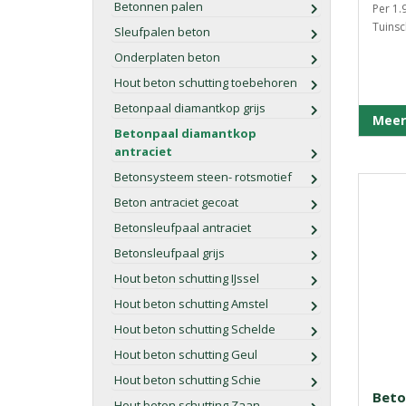
Betonnen palen
Per 1.
Tuinsc
Sleufpalen beton
Onderplaten beton
Hout beton schutting toebehoren
Betonpaal diamantkop grijs
Meer
Betonpaal diamantkop
antraciet
Betonsysteem steen- rotsmotief
Beton antraciet gecoat
Betonsleufpaal antraciet
Betonsleufpaal grijs
Hout beton schutting IJssel
Hout beton schutting Amstel
Hout beton schutting Schelde
Hout beton schutting Geul
Hout beton schutting Schie
Beto
Hout beton schutting Zaan