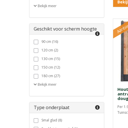
Beki
Bekijk
meer
Aanbi
Geschikt voor scherm hoogte
90 cm (16)
120 cm (2)
130 cm (15)
150 cm (12)
180 cm (27)
Bekijk
meer
Hout
antr
doug
Type onderplaat
Per 1.
Tuinsc
Smal glad (8)