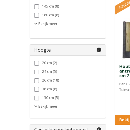
Aanbi
145 cm (8)
180 cm (8)
Bekijk
meer
Hoogte
20 cm (2)
Hout
antr
24 cm (5)
cm 2
26 cm (18)
Per 1.
36 cm (8)
Tuinsc
130 cm (5)
Bekijk
meer
Beki
Geschikt voor betonpaal