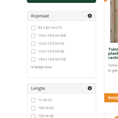
Kopmaat
8,5 x 8,5 cm (11)
10,0 x 10,0 cm (64)
12,0 x 12,0 cm (2)
Tuin
13,0 x 13,0 cm (6)
plan
rech
14,0 x 14,0 cm (10)
Tuinsc
Bekijk
meer
te geb
Lengte
Beki
11 cm (1)
100 cm (2)
120 cm (6)