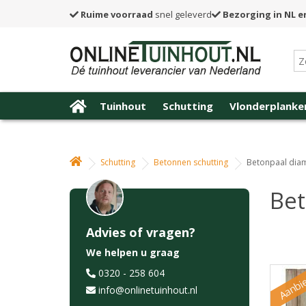
Ruime voorraad
snel geleverd
Bezorging in NL e
Tuinhout
Schutting
Vlonderplanke
Schutting
Betonnen schutting
Betonpaal diam
Bet
Advies of vragen?
We helpen u graag
Aanbi
0320 - 258 604
info@onlinetuinhout.nl