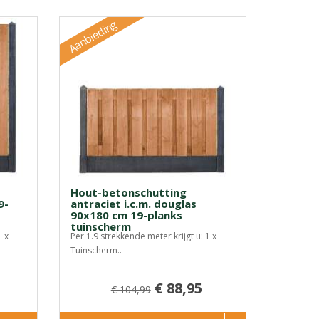
Aanbieding
Hout-betonschutting
9-
antraciet i.c.m. douglas
90x180 cm 19-planks
tuinscherm
1 x
Per 1.9 strekkende meter krijgt u: 1 x
Tuinscherm..
€ 88,95
€ 104,99