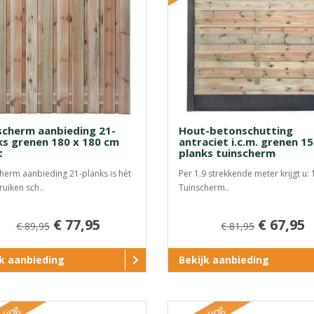
scherm aanbieding 21-
Hout-betonschutting
ks grenen 180 x 180 cm
antraciet i.c.m. grenen 15
t
planks tuinscherm
herm aanbieding 21-planks is hét
Per 1.9 strekkende meter krijgt u: 
ruiken sch..
Tuinscherm..
€ 77,95
€ 67,95
€ 89,95
€ 81,95
jk aanbieding
Bekijk aanbieding