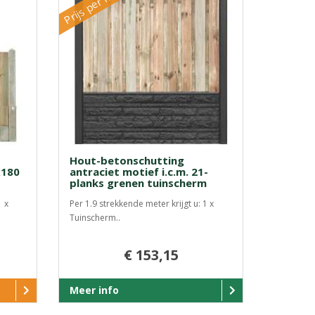
Prijs per m1
Hout-betonschutting
x180
antraciet motief i.c.m. 21-
planks grenen tuinscherm
1 x
Per 1.9 strekkende meter krijgt u: 1 x
Tuinscherm..
€ 153,15
Meer info