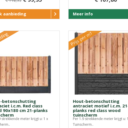
€ 118,95
jk aanbieding
Meer info
Prijs per m1
eding
-betonschutting
Hout-betonschutting
ciet i.c.m. Red class
antraciet motief i.c.m. 21
 90x180 cm 21-planks
planks red class wood
scherm
tuinscherm
9 strekkende meter krijgt u: 1 x
Per 1.9 strekkende meter krijgt u: 
herm..
Tuinscherm..