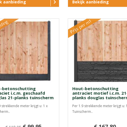
jk aanbieding
Bekijk aanbieding
Prijs per m1
eding
-betonschutting
Hout-betonschutting
aciet i.c.m. geschaafd
antraciet motief i.c.m. 21
las 21-planks tuinscherm
planks douglas tuinsche
9 strekkende meter krijgt u: 1 x
Per 1.9 strekkende meter krijgt u: 
herm..
Tuinscherm..
€ 99,95
€ 167,80