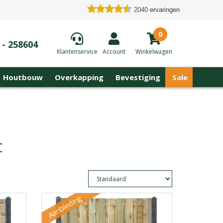
2040
ervaringen
0
 - 258604
Klantenservice
Account
Winkelwagen
Houtbouw
Overkapping
Bevestiging
Sale
t
Aanbieding