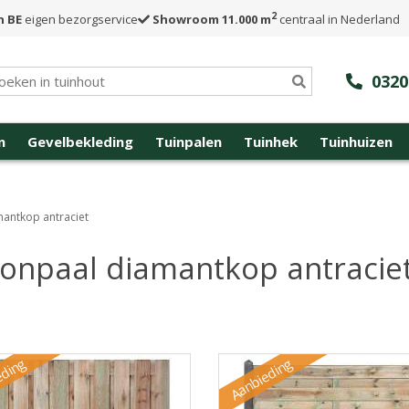
2
n BE
eigen bezorgservice
Showroom 11.000 m
centraal in Nederland
0320
n
Gevelbekleding
Tuinpalen
Tuinhek
Tuinhuizen
antkop antraciet
onpaal diamantkop antracie
eding
Aanbieding