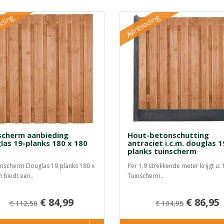
eding
Aanbieding
scherm aanbieding
Hout-betonschutting
las 19-planks 180 x 180
antraciet i.c.m. douglas 1
planks tuinscherm
inscherm Douglas 19 planks 180 x
Per 1.9 strekkende meter krijgt u: 
 biedt een..
Tuinscherm..
€ 84,99
€ 86,95
€ 112,50
€ 104,95