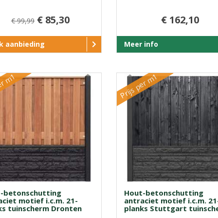
€ 85,30
€ 162,10
€ 99,99
jk aanbieding
Meer info
er m1
Prijs per m1
-betonschutting
Hout-betonschutting
ciet motief i.c.m. 21-
antraciet motief i.c.m. 21
ks tuinscherm Dronten
planks Stuttgart tuinsc