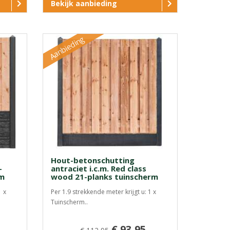
Bekijk aanbieding
Aanbieding
Hout-betonschutting
-
antraciet i.c.m. Red class
rm
wood 21-planks tuinscherm
1 x
Per 1.9 strekkende meter krijgt u: 1 x
Tuinscherm..
€ 93,95