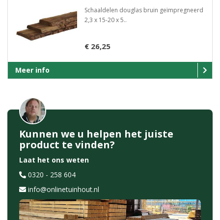
Schaaldelen douglas bruin geïmpregneerd
2,3 x 15-20 x 5..
€ 26,25
Meer info
Kunnen we u helpen het juiste
product te vinden?
Laat het ons weten
0320 - 258 604
info@onlinetuinhout.nl