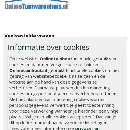
Veelgestelde vragen
Informatie over cookies
Wat u moet weten over hout
Berekenen van de hoeveelheid
Onze website,
Onlinetuinhout.nl
, maakt gebruik van
Foto's en voorbeelden
cookies en daarmee vergelijkbare technieken.
Onlinetuinhout.nl
gebruikt functionele cookies om het
Montage
gedrag van websitebezoekers na te gaan en de
website aan de hand van deze gegevens te
Gekeurd hout
verbeteren. Daarnaast plaatsen derden marketing
De fundering van een vlonder leggen
cookies om gepersonaliseerde advertenties te tonen.
Met het plaatsen van marketing cookies worden
Hoe zelf een houten overkapping maken
persoonsgegevens verwerkt. Je geeft toestemming
Hoe zelf een vlonder leggen
voor deze verwerking wanneer je hieronder een vinkje
plaatst. Wil je niet alle cookies accepteren? Dan kan je
Hoe betonpaal plaatsen
dit op ieder moment aanpassen in de instellingen.
Lees voor meer informatie onze
privacy- en