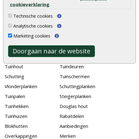
Hoe schutting plaatsen
cookieverklaring
.
De 9 beste tuinschermen van Onlinetuinhout.nl
Technische cookies
Stijlvolle houtsoorten voor in de tuin
Analytische cookies
Duurzame tuin
Marketing cookies
Welke palen voor een schapenhek
Doorgaan naar de website
Alle populaire categorieën
Tuinhout
Tuindeuren
Schutting
Tuinschermen
Vlonderplanken
Schuttingplanken
Tuinpalen
Steigerplanken
Tuinhekken
Douglas hout
Tuinhuizen
Rabatdelen
Blokhutten
Aanbiedingen
Overkappingen
Merken