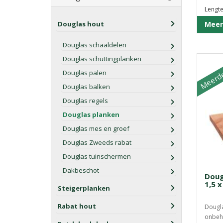
Lengte
Douglas hout
Meer
Douglas schaaldelen
Meerde
Douglas schuttingplanken
Douglas palen
Douglas balken
Douglas regels
Douglas planken
Douglas mes en groef
Douglas Zweeds rabat
Douglas tuinschermen
Dakbeschot
Doug
1,5 
Steigerplanken
Rabat hout
Dougla
onbeh