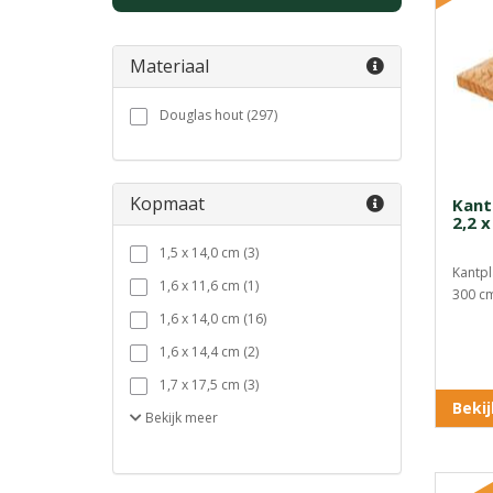
Materiaal
Douglas hout (297)
Kopmaat
Kant
2,2 x
1,5 x 14,0 cm (3)
Kantpl
1,6 x 11,6 cm (1)
300 cm 
1,6 x 14,0 cm (16)
1,6 x 14,4 cm (2)
1,7 x 17,5 cm (3)
Beki
Bekijk
meer