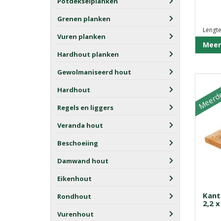
Potdekselplanken
Grenen planken
Lengte
Vuren planken
Meer
Hardhout planken
Gewolmaniseerd hout
Meerde
Hardhout
Regels en liggers
Veranda hout
Beschoeiing
Damwand hout
Eikenhout
Kant
Rondhout
2,2 
Vurenhout