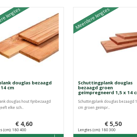
re lengtes
Meerdere lengtes
plank douglas bezaagd
Schuttingplank douglas
x 14 cm
bezaagd groen
geïmpregneerd 1,5 x 14 
ank douglas hout fijnbezaagd
Schuttingplank douglas bezaagd 1
eeft elke sch..
cm groen geïmpr..
€ 4,60
€ 5,50
s (cm): 180 400
Lengtes (cm): 180 300