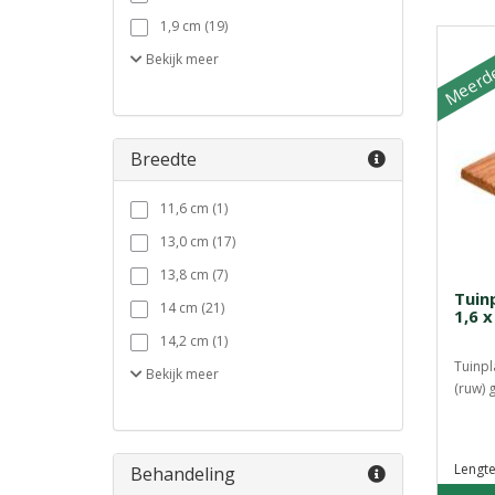
1,9 cm (19)
Meerde
Bekijk
meer
Breedte
11,6 cm (1)
13,0 cm (17)
13,8 cm (7)
Tuin
14 cm (21)
1,6 
14,2 cm (1)
Tuinpl
Bekijk
meer
(ruw) g
Lengte
Behandeling