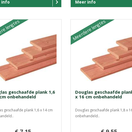
 info
Meer info
re lengtes
Meerdere lengtes
las geschaafde plank 1,6
Douglas geschaafde plank
 cm onbehandeld
x 16 cm onbehandeld
s geschaafde plank 1,6 x 14 cm
Douglas geschaafde plank 1,8 x 1
andeld..
onbehandeld..
€ 7,15
€ 9,55