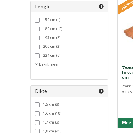
Aanbie
Lengte
150 cm (1)
180 cm (12)
195 cm (2)
200 cm (2)
224 cm (6)
Bekijk
meer
Zwee
beza
cm
Zweeds
Dikte
x 19,5
1,5 cm (3)
1,6 cm (18)
1,7 cm (3)
Meer
1,8 cm (41)