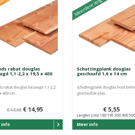
Meerdere lengtes
ding
ds rabat douglas
Schuttingplank douglas
agd 1,1-2,2 x 19,5 x 400
geschaafd 1,6 x 14 cm
 rabat douglas bezaagd 1,1-2,2
Schuttingplank douglas hout betre
 x 400 cm..
geschaafde plan..
€ 14,95
€ 5,55
€ 17,95
Lengtes (cm): 180 195 300 400 50
 info
Meer info