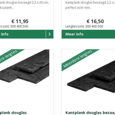
ank douglas bezaagd 2,2 x 20 cm,
Kantplank douglas bezaagd 2,2 x 
ks plank ..
perfect voor een..
€ 11,95
€ 16,50
s (cm): 300 400 500
Lengtes (cm): 300 400 500
 info
Meer info
re lengtes
Meerdere lengtes
plank douglas
Kantplank douglas beza