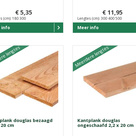
€ 5,35
€ 11,95
s (cm): 180 300
Lengtes (cm): 300 400 500
 info
Meer info
re lengtes
Meerdere lengtes
plank douglas bezaagd
Kantplank douglas
x 20 cm
ongeschaafd 2,2 x 20 cm