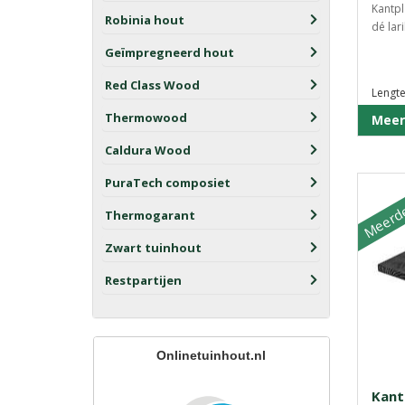
Kantpl
Robinia hout
dé lari
Geïmpregneerd hout
Red Class Wood
Lengte
Thermowood
Meer
Caldura Wood
Meerde
PuraTech composiet
Thermogarant
Zwart tuinhout
Restpartijen
Onlinetuinhout.nl
Kant