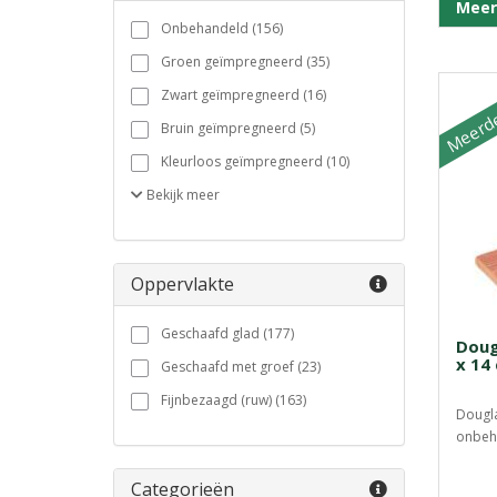
Meer
Onbehandeld (156)
Groen geïmpregneerd (35)
Meerde
Zwart geïmpregneerd (16)
Bruin geïmpregneerd (5)
Kleurloos geïmpregneerd (10)
Bekijk
meer
Oppervlakte
Geschaafd glad (177)
Doug
x 14
Geschaafd met groef (23)
Fijnbezaagd (ruw) (163)
Dougla
onbeh
Categorieën