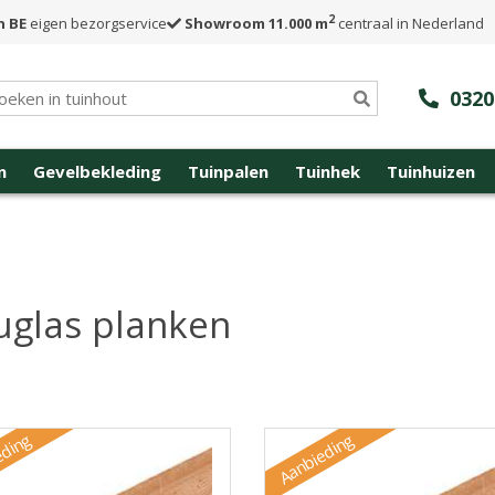
2
n BE
eigen bezorgservice
Showroom 11.000 m
centraal in Nederland
0320
n
Gevelbekleding
Tuinpalen
Tuinhek
Tuinhuizen
glas planken
eding
Aanbieding