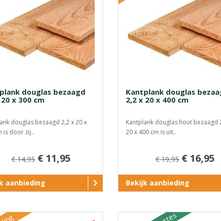
plank douglas bezaagd
Kantplank douglas beza
 20 x 300 cm
2,2 x 20 x 400 cm
ank douglas bezaagd 2,2 x 20 x
Kantplank douglas hout bezaagd 2
is door zij..
20 x 400 cm is uit..
€ 11,95
€ 16,95
€ 14,95
€ 19,95
jk aanbieding
Bekijk aanbieding