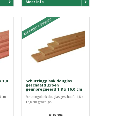
Meer info
Meerdere lengtes
 1,8
Schuttingplank douglas
geschaafd groen
geïmpregneerd 1,8 x 16,0 cm
6 cm
Schuttingplank douglas geschaafd 1,8 x
16,0 cm groen ge..
€ 9,85