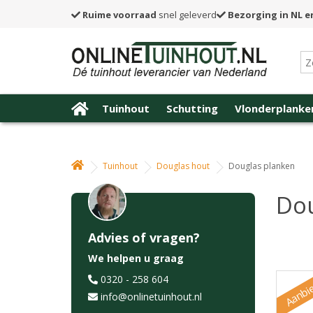
Ruime voorraad
snel geleverd
Bezorging in NL e
Tuinhout
Schutting
Vlonderplanke
Tuinhout
Douglas hout
Douglas planken
Dou
Advies of vragen?
We helpen u graag
Aanbi
0320 - 258 604
info@onlinetuinhout.nl