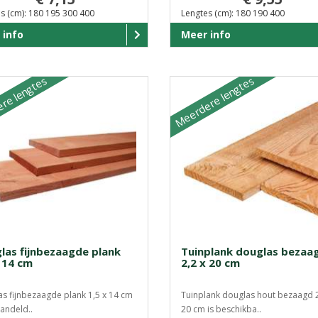
s (cm): 180 195 300 400
Lengtes (cm): 180 190 400
 info
Meer info
re lengtes
Meerdere lengtes
las fijnbezaagde plank
Tuinplank douglas bezaa
x 14 cm
2,2 x 20 cm
s fijnbezaagde plank 1,5 x 14 cm
Tuinplank douglas hout bezaagd 2
andeld..
20 cm is beschikba..