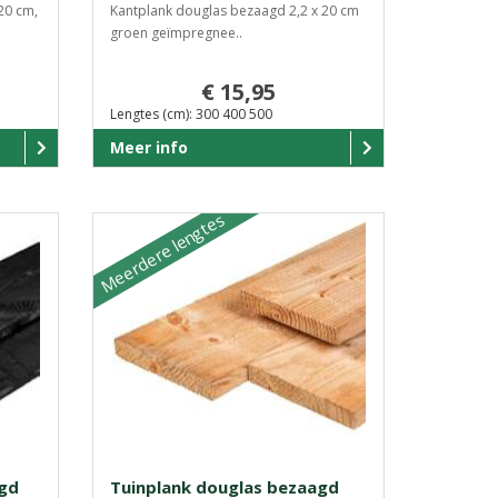
20 cm,
Kantplank douglas bezaagd 2,2 x 20 cm
groen geïmpregnee..
€ 15,95
Lengtes (cm): 300 400 500
Meer info
Meerdere lengtes
agd
Tuinplank douglas bezaagd