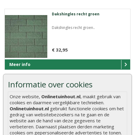
Dakshingles recht groen
Dakshingles recht groen..
€ 32,95
Meer info
Informatie over cookies
Dakshingles recht blauw
Onze website,
Onlinetuinhout.nl
, maakt gebruik van
Dakshingles recht blauw..
cookies en daarmee vergelijkbare technieken.
Onlinetuinhout.nl
gebruikt functionele cookies om het
gedrag van websitebezoekers na te gaan en de
website aan de hand van deze gegevens te
€ 38,95
verbeteren. Daarnaast plaatsen derden marketing
cookies om gepersonaliseerde advertenties te tonen.