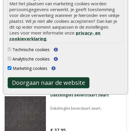
Meer info
Met het plaatsen van marketing cookies worden
persoonsgegevens verwerkt. Je geeft toestemming
voor deze verwerking wanneer je hieronder een vinkje
plaatst. Wil je niet alle cookies accepteren? Dan kan je
Dakshingles recht bruin
dit op ieder moment aanpassen in de instellingen.
Lees voor meer informatie onze
privacy- en
Dakshingles recht bruin..
cookieverklaring
.
Technische cookies
Analytische cookies
€ 32,95
Marketing cookies
Meer info
Doorgaan naar de website
Dakshingles beverstaart zwart
Dakshingles beverstaart zwart..
€ 37,95