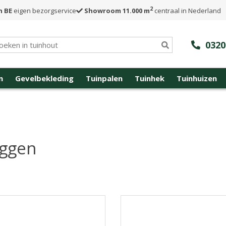
2
n BE
eigen bezorgservice
Showroom 11.000 m
centraal in Nederland
0320
n
Gevelbekleding
Tuinpalen
Tuinhek
Tuinhuizen
uggen