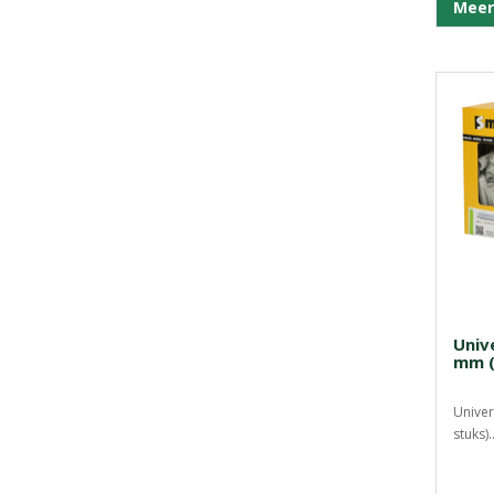
Meer
Univ
mm (
Univer
stuks).