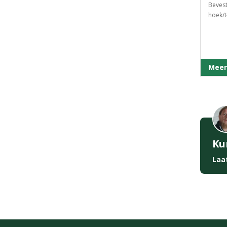
Bevest
hoek/t
Meer
Ku
Laa