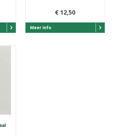
€ 12,50
Meer info
aal