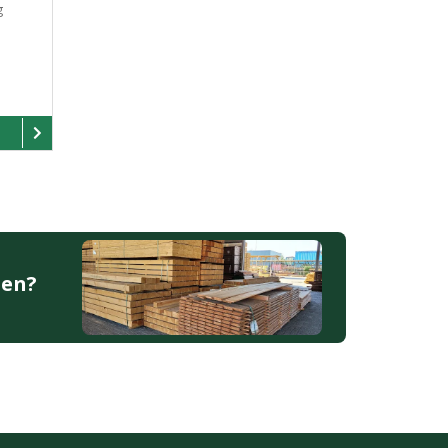
g
den?