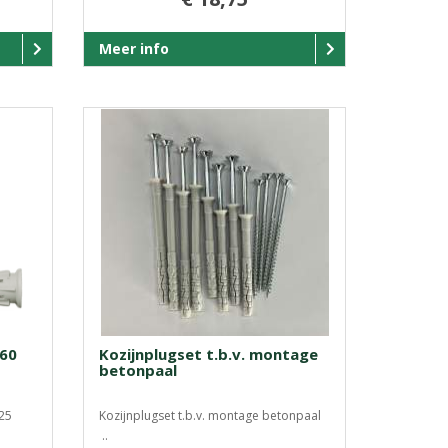
Meer info
x60
Kozijnplugset t.b.v. montage
betonpaal
25
Kozijnplugset t.b.v. montage betonpaal
..