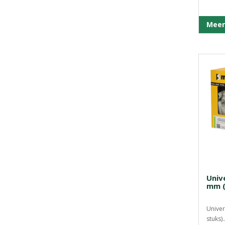
Meer
Univ
mm (
Univer
stuks).