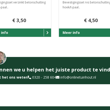
igingsset verzinkt betonschutting
Bevestigingsset rvs betonschuttin
-paal..
hoek/t-paal..
€ 3,50
€ 4,50
 info
Meer info
nnen we u helpen het juiste product te vin
t het ons weten
0320 - 258 604
info@onlinetuinhout.nl