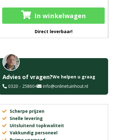
In winkelwagen
Direct leverbaar!
Advies of vragen?
We helpen u graag
0320 - 258604
info@onlinetuinhout.nl
Scherpe prijzen
Snelle levering
Uitsluitend topkwaliteit
Vakkundig personeel
Ruime voorraad