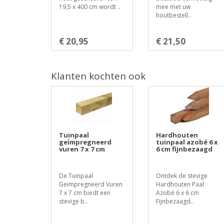
19,5 x 400 cm wordt ..
mee met uw
houtbestell..
€ 20,95
€ 21,50
Klanten kochten ook
Tuinpaal
Hardhouten
geïmpregneerd
tuinpaal azobé 6 x
vuren 7 x 7 cm
6 cm fijnbezaagd
De Tuinpaal
Ontdek de stevige
Geïmpregneerd Vuren
Hardhouten Paal
7 x 7 cm biedt een
Azobé 6 x 6 cm
stevige b..
Fijnbezaagd..