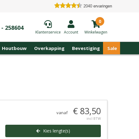
2040
ervaringen
0
 - 258604
Klantenservice
Account
Winkelwagen
Houtbouw
Overkapping
Bevestiging
Sale
€ 83,50
vanaf
incl BTW
Kies lengte(s)