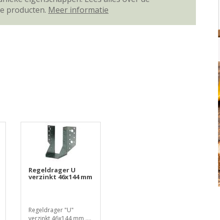
ze producten.
Meer informatie
Regeldrager U
verzinkt 46x144 mm
Regeldrager "U"
verzinkt 46x144 mm ....