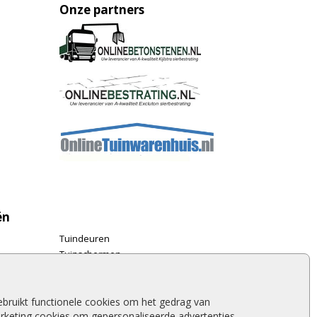
Onze partners
ën
Tuindeuren
Tuinschermen
Schuttingplanken
Steigerplanken
Douglas hout
bruikt functionele cookies om het gedrag van
rketing cookies om gepersonaliseerde advertenties
Rabatdelen