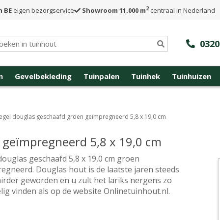
2
n BE
eigen bezorgservice
Showroom 11.000 m
centraal in Nederland
0320
n
Gevelbekleding
Tuinpalen
Tuinhek
Tuinhuizen
egel douglas geschaafd groen geïmpregneerd 5,8 x 19,0 cm
 geïmpregneerd 5,8 x 19,0 cm
douglas geschaafd 5,8 x 19,0 cm groen
egneerd. Douglas hout is de laatste jaren steeds
irder geworden en u zult het lariks nergens zo
lig vinden als op de website Onlinetuinhout.nl.