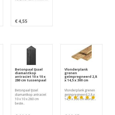
€ 4,55
Betonpaal IJssel
Vlonderplank
diamantkop
grenen
antraciet 10 x 10 x
geïmpregneerd 2,8
280 cm tussenpaal
x 14,5 x 300 cm
Betonpaal IJssel
Vlonderplank grenen
diamantkop antraciet
geïmpregneerd 2,8 x
10 x 10 x 280 cm
14,5 x 300 cm wordt ..
beste..