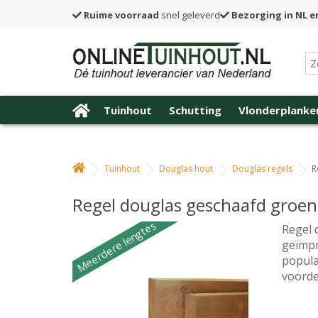
Ruime voorraad
snel geleverd
Bezorging in NL e
Tuinhout
Schutting
Vlonderplanke
Tuinhout
Douglas hout
Douglas regels
R
Regel douglas geschaafd groen
Meerdere lengtes
Regel 
geïmpr
popula
voorde