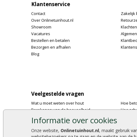
Klantenservice
Contact
Zakelijk 
Over Onlinetuinhout.nl
Retourz
Showroom
Klachte
Vacatures
Algemen
Bestellen en betalen
Klantbe
Bezorgen en afhalen
Klantens
Blog
Veelgestelde vragen
Wat u moet weten over hout
Hoe bet
Berekenen van de hoeveelheid
Hoe schu
Foto's en voorbeelden
De 9 bes
Informatie over cookies
Montage
Onlinetu
Gekeurd hout
Stijlvoll
Onze website,
Onlinetuinhout.nl
, maakt gebruik va
websitebezoekers na te gaan en de website aan de h
De fundering van een vlonder leggen
Duurzam