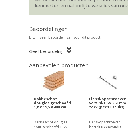
kenmerken en natuurlijke variaties van on
Beoordelingen
Er zijn geen beoordelingen voor dit product.
Geef beoordeling
Aanbevolen producten
Dakbeschot
Flenskopschroeven
douglas geschaafd
verzinkt 8 x 260 mm
1,8 x 19,5 x 400 cm
torx (per 10 stuks)
Dakbeschot douglas
Flenskopschroeven
hout geschaafd 1,8 x
bestelt u eenvoudig