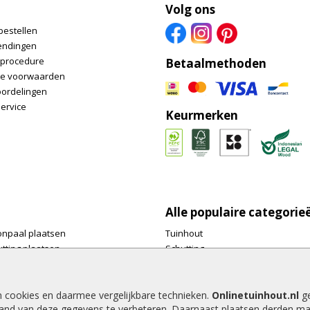
Volg ons
bestellen
endingen
nprocedure
Betaalmethoden
e voorwaarden
oordelingen
ervice
Keurmerken
Alle populaire categorie
onpaal plaatsen
Tuinhout
tting plaatsen
Schutting
te tuinschermen van
Vlonderplanken
inhout.nl
Tuinpalen
e houtsoorten voor in de tuin
Tuinhekken
n cookies en daarmee vergelijkbare technieken.
Onlinetuinhout.nl
ge
and van deze gegevens te verbeteren. Daarnaast plaatsen derden ma
e tuin
Tuinhuizen