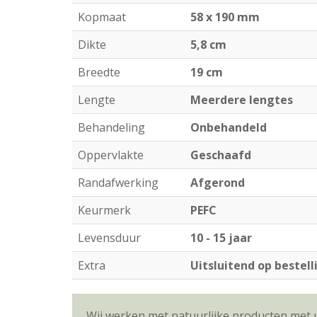
Kopmaat
58 x 190 mm
Dikte
5,8 cm
Breedte
19 cm
Lengte
Meerdere lengtes
Behandeling
Onbehandeld
Oppervlakte
Geschaafd
Randafwerking
Afgerond
Keurmerk
PEFC
Levensduur
10 - 15 jaar
Extra
Uitsluitend op bestell
Wij werken met natuurlijke producten met 