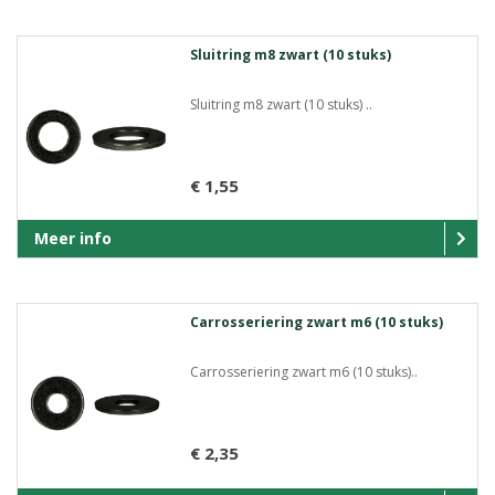
Sluitring m8 zwart (10 stuks)
Sluitring m8 zwart (10 stuks) ..
€ 1,55
Meer info
Carrosseriering zwart m6 (10 stuks)
Carrosseriering zwart m6 (10 stuks)..
€ 2,35