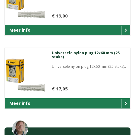
€ 19,00
Meer info
Universele nylon plug 12x60 mm (25
stuks)
Universele nylon plug 12x60 mm (25 stuks)..
€ 17,05
Meer info