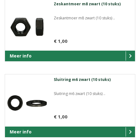
Zeskantmoer m8 zwart (10 stuks)
Zeskantmoer m8 zwart (10 stuks) ..
€ 1,00
Meer info
Sluitring m6 zwart (10 stuks)
Sluitring m6 zwart (10 stuks) ..
€ 1,00
Meer info