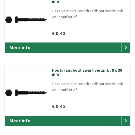
mm
Deze verzinkte houtdraadbout wordt ook
wel houtfret of ..
€ 0,40
Meer info
Houtdraadbout zwart verzinkt 8 x 30
mm
Deze verzinkte houtdraadbout wordt ook
wel houtfret of ..
€ 0,45
Meer info