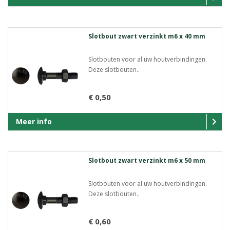
Slotbout zwart verzinkt m6 x 40 mm
Slotbouten voor al uw houtverbindingen.
Deze slotbouten..
€ 0,50
Meer info
Slotbout zwart verzinkt m6 x 50 mm
Slotbouten voor al uw houtverbindingen.
Deze slotbouten..
€ 0,60