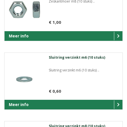
Zeskantmoer m8 (10 stuks) ..
€ 1,00
Meer info
Sluitring verzinkt m6 (10 stuks)
Sluitring verzinkt m6 (10 stuks) ..
€ 0,60
Meer info
Sluitring verzinkt m8 (10 stuks)