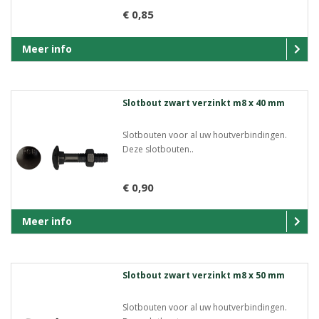
€ 0,85
Meer info
Slotbout zwart verzinkt m8 x 40 mm
Slotbouten voor al uw houtverbindingen.
Deze slotbouten..
€ 0,90
Meer info
Slotbout zwart verzinkt m8 x 50 mm
Slotbouten voor al uw houtverbindingen.