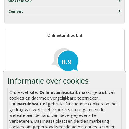
Worteldoek
Cement
Onlinetuinhout.nl
8.9
Informatie over cookies
Onze website,
Onlinetuinhout.nl
, maakt gebruik van
gebaseerd op
cookies en daarmee vergelijkbare technieken.
2040
ervaringen
Onlinetuinhout.nl
gebruikt functionele cookies om het
gedrag van websitebezoekers na te gaan en de
Meer ervaringen op
klantervaringen.nl
website aan de hand van deze gegevens te
verbeteren. Daarnaast plaatsen derden marketing
cookies om gepersonaliseerde advertenties te tonen.