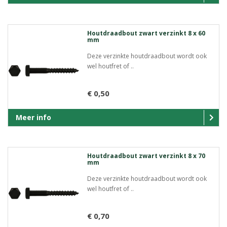
Houtdraadbout zwart verzinkt 8 x 60
mm
Deze verzinkte houtdraadbout wordt ook
wel houtfret of ..
€ 0,50
Meer info
Houtdraadbout zwart verzinkt 8 x 70
mm
Deze verzinkte houtdraadbout wordt ook
wel houtfret of ..
€ 0,70