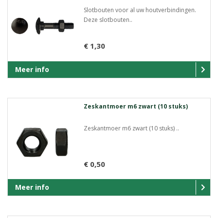
Slotbouten voor al uw houtverbindingen.
Deze slotbouten..
€ 1,30
Meer info
Zeskantmoer m6 zwart (10 stuks)
Zeskantmoer m6 zwart (10 stuks) ..
€ 0,50
Meer info