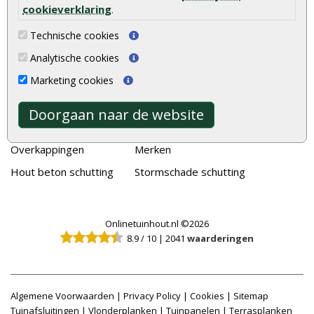
cookieverklaring
.
Schutting
Tuinschermen
Technische cookies
Vlonderplanken
Schuttingplanken
Analytische cookies
Tuinpalen
Steigerplanken
Marketing cookies
Tuinhekken
Douglas hout
Tuinhuizen
Rabatdelen
Doorgaan naar de website
Blokhutten
Aanbiedingen
Overkappingen
Merken
Hout beton schutting
Stormschade schutting
Onlinetuinhout.nl ©2026
8.9
/
10
|
2041
waarderingen
Algemene Voorwaarden
|
Privacy Policy
|
Cookies
|
Sitemap
Tuinafsluitingen
|
Vlonderplanken
|
Tuinpanelen
|
Terrasplanken