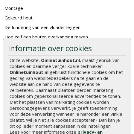
Montage
Gekeurd hout
De fundering van een vlonder leggen
Hoe zelf een houten overkapping maken
Informatie over cookies
Hoe zelf een vlonder leggen
Hoe betonpaal plaatsen
Onze website,
Onlinetuinhout.nl
, maakt gebruik van
cookies en daarmee vergelijkbare technieken.
Hoe schutting plaatsen
Onlinetuinhout.nl
gebruikt functionele cookies om het
De 9 beste tuinschermen van Onlinetuinhout.nl
gedrag van websitebezoekers na te gaan en de
website aan de hand van deze gegevens te
Stijlvolle houtsoorten voor in de tuin
verbeteren. Daarnaast plaatsen derden marketing
Duurzame tuin
cookies om gepersonaliseerde advertenties te tonen.
Met het plaatsen van marketing cookies worden
Welke palen voor een schapenhek
persoonsgegevens verwerkt. Je geeft toestemming
voor deze verwerking wanneer je hieronder een vinkje
plaatst. Wil je niet alle cookies accepteren? Dan kan je
Alle populaire categorieën
dit op ieder moment aanpassen in de instellingen.
Tuinhout
Tuindeuren
Lees voor meer informatie onze
privacy- en