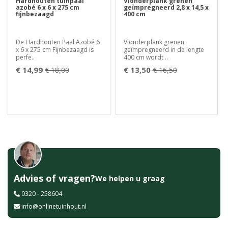
Hardhouten tuinpaal
Vlonderplank grenen
azobé 6 x 6 x 275 cm
geïmpregneerd 2,8 x 14,5 x
fijnbezaagd
400 cm
De Hardhouten Paal Azobé 6
Vlonderplank grenen
x 6 x 275 cm Fijnbezaagd is
geïmpregneerd in de lengte
perfe..
400 cm wordt ..
€ 14,99
€ 13,50
€ 18,00
€ 16,50
Advies of vragen?
We helpen u graag
0320 - 258604
info@onlinetuinhout.nl