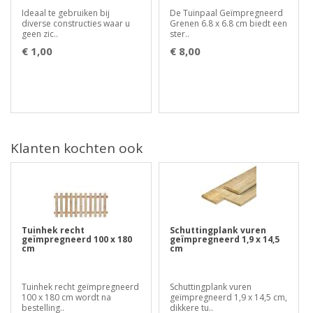
Ideaal te gebruiken bij
De Tuinpaal Geïmpregneerd
diverse constructies waar u
Grenen 6.8 x 6.8 cm biedt een
geen zic..
ster..
€ 1,00
€ 8,00
Klanten kochten ook
Tuinhek recht
Schuttingplank vuren
geïmpregneerd 100 x 180
geïmpregneerd 1,9 x 14,5
cm
cm
Tuinhek recht geïmpregneerd
Schuttingplank vuren
100 x 180 cm wordt na
geïmpregneerd 1,9 x 14,5 cm,
bestelling..
dikkere tu..