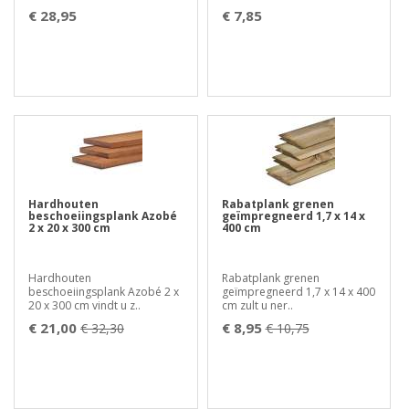
€ 28,95
€ 7,85
Hardhouten
Rabatplank grenen
beschoeiingsplank Azobé
geïmpregneerd 1,7 x 14 x
2 x 20 x 300 cm
400 cm
Hardhouten
Rabatplank grenen
beschoeiingsplank Azobé 2 x
geïmpregneerd 1,7 x 14 x 400
20 x 300 cm vindt u z..
cm zult u ner..
€ 21,00
€ 8,95
€ 32,30
€ 10,75