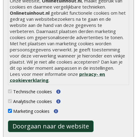
Onze website,
Onlinetuinhout.nl
, maakt gebruik van
cookies en daarmee vergelijkbare technieken.
De 9 beste tuinschermen van Onlinetuinhout.nl
Onlinetuinhout.nl
gebruikt functionele cookies om het
Stijlvolle houtsoorten voor in de tuin
gedrag van websitebezoekers na te gaan en de
website aan de hand van deze gegevens te
Duurzame tuin
verbeteren. Daarnaast plaatsen derden marketing
cookies om gepersonaliseerde advertenties te tonen.
Welke palen voor een schapenhek
Met het plaatsen van marketing cookies worden
persoonsgegevens verwerkt. Je geeft toestemming
Alle populaire categorieën
voor deze verwerking wanneer je hieronder een vinkje
plaatst. Wil je niet alle cookies accepteren? Dan kan je
Tuinhout
Tuindeuren
dit op ieder moment aanpassen in de instellingen.
Lees voor meer informatie onze
privacy- en
Schutting
Tuinschermen
cookieverklaring
.
Vlonderplanken
Schuttingplanken
Technische cookies
Tuinpalen
Steigerplanken
Analytische cookies
Tuinhekken
Douglas hout
Marketing cookies
Tuinhuizen
Rabatdelen
Blokhutten
Aanbiedingen
Doorgaan naar de website
Overkappingen
Merken