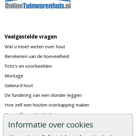
Veelgestelde vragen
Wat u moet weten over hout
Berekenen van de hoeveelheid
Foto's en voorbeelden
Montage
Gekeurd hout
De fundering van een vlonder leggen
Hoe zelf een houten overkapping maken
Hoe zelf een vlonder leggen
Informatie over cookies
Hoe betonpaal plaatsen
Hoe schutting plaatsen